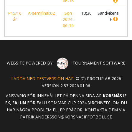
06-16
P15/16
A-semifinal:02
Sön
13:30
Sandvikens
-
år
2024-
IF
06-16
WEBSITE POWERED BY
TOURNAMENT SOFTWARE
LADDA NED TESTVERSION HÄR!
© (C) PROCUP AB 2026
VERSION 2.83 2026.01.06
ANSVARIG FÖR INNEHÅLLET PÅ DENNA SIDA ÄR
KORSNÄS IF
FK, FALUN
FÖR FALU SOMMAR CUP 2024 [ARCHIVED]. OM DU
HAR NÅGRA PROBLEM ELLER FRÅGOR, KONTAKTA DEM VIA
PATRIK.ANDERSSON@KORSNASIFFOTBOLL.SE