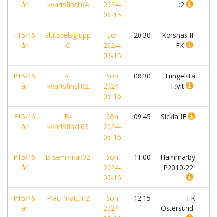
år
kvartsfinal:04
2024-
:2
06-15
F15/16
Slutspelsgrupp
Lör
20:30
Korsnäs IF
-
år
C
2024-
FK
06-15
P15/16
A-
Sön
08:30
Tungelsta
-
år
kvartsfinal:02
2024-
IF:Vit
06-16
F15/16
B-
Sön
09:45
Sickla IF
-
år
kvartsfinal:03
2024-
06-16
P15/16
B-semifinal:02
Sön
11:00
Hammarby
-
år
2024-
P2010-22
06-16
P15/16
Plac. match 2
Sön
12:15
IFK
-
år
2024-
Östersund