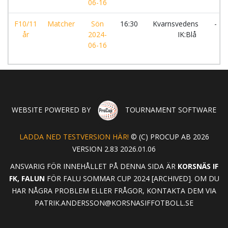
06-16
F10/11
Matcher
Sön
16:30
Kvarnsvedens
-
år
2024-
IK:Blå
06-16
WEBSITE POWERED BY
TOURNAMENT SOFTWARE
LADDA NED TESTVERSION HÄR!
© (C) PROCUP AB 2026
VERSION 2.83 2026.01.06
ANSVARIG FÖR INNEHÅLLET PÅ DENNA SIDA ÄR
KORSNÄS IF
FK, FALUN
FÖR FALU SOMMAR CUP 2024 [ARCHIVED]. OM DU
HAR NÅGRA PROBLEM ELLER FRÅGOR, KONTAKTA DEM VIA
PATRIK.ANDERSSON@KORSNASIFFOTBOLL.SE