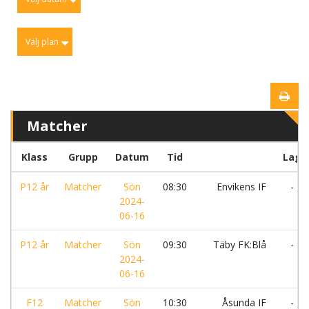
Välj plan
Matcher
Klass
Grupp
Datum
Tid
Lag
P12 år
Matcher
Sön
08:30
Envikens IF
-
2024-
06-16
P12 år
Matcher
Sön
09:30
Täby FK:Blå
-
2024-
06-16
F12
Matcher
Sön
10:30
Åsunda IF
-