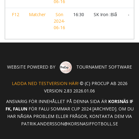
06-16
F12
Matcher
Sön
16:30
SK Iron :Blå
-
2024-
06-16
WEBSITE POWERED BY
TOURNAMENT SOFTWARE
LADDA NED TESTVERSION HÄR!
© (C) PROCUP AB 2026
VERSION 2.83 2026.01.06
ANSVARIG FÖR INNEHÅLLET PÅ DENNA SIDA ÄR
KORSNÄS IF
FK, FALUN
FÖR FALU SOMMAR CUP 2024 [ARCHIVED]. OM DU
HAR NÅGRA PROBLEM ELLER FRÅGOR, KONTAKTA DEM VIA
PATRIK.ANDERSSON@KORSNASIFFOTBOLL.SE