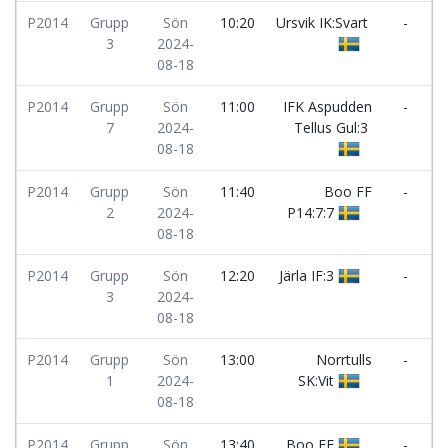
P2014
Grupp
Sön
10:20
Ursvik IK:Svart
-
I
3
2024-
I
08-18
P2014
Grupp
Sön
11:00
IFK Aspudden
-
7
2024-
Tellus Gul:3
P
08-18
N
P2014
Grupp
Sön
11:40
Boo FF
-
V
2
2024-
P14:7:7
F
08-18
P2014
Grupp
Sön
12:20
Järla IF:3
-
I
3
2024-
I
08-18
P2014
Grupp
Sön
13:00
Norrtulls
-
1
2024-
SK:Vit
K
08-18
B
P2014
Grupp
Sön
13:40
Boo FF
-
I