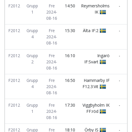
F2012
Grupp
Fre
14:50
Reymersholms
-
I
1
2024-
IK
I
08-16
F2012
Grupp
Fre
15:30
Älta IF:2
-
4
2024-
V
08-16
I
F2012
Grupp
Fre
16:10
Ingarö
-
2
2024-
IF:Svart
N
08-16
F2012
Grupp
Fre
16:50
Hammarby IF
-
Ö
4
2024-
F12.3:Vit
08-16
F2012
Grupp
Fre
17:30
Viggbyholm IK
-
I
1
2024-
FF:röd
I
08-16
F2012
Grupp
Fre
18:10
Örby IS
-