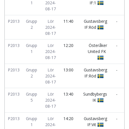
1
2024-
IF:1
N
08-17
I
P2013
Grupp
Lör
11:40
Gustavsberg
-
E
2
2024-
IF:Röd
I
08-17
P2013
Grupp
Lör
12:20
Österåker
-
1
2024-
United FK
G
08-17
I
P2013
Grupp
Lör
13:00
Gustavsberg
-
I
2
2024-
IF:Röd
I
08-17
P2013
Grupp
Lör
13:40
Sundbybergs
-
5
2024-
IK
08-17
I
P2013
Grupp
Lör
14:20
Gustavsberg
-
E
1
2024-
IF:Vit
I