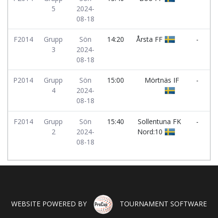
5
2024-
I
08-18
F2014
Grupp
Sön
14:20
Årsta FF
-
I
3
2024-
L
08-18
F
P2014
Grupp
Sön
15:00
Mörtnäs IF
-
4
2024-
B
08-18
I
F2014
Grupp
Sön
15:40
Sollentuna FK
-
I
2
2024-
Nord:10
L
08-18
F
WEBSITE POWERED BY
TOURNAMENT SOFTWARE