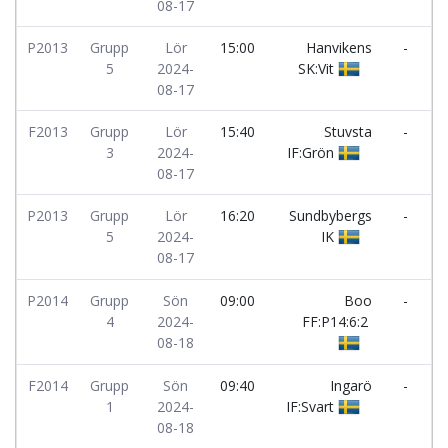
08-17
P2013
Grupp
Lör
15:00
Hanvikens
-
Å
5
2024-
SK:Vit
F
08-17
F2013
Grupp
Lör
15:40
Stuvsta
-
3
2024-
IF:Grön
F
08-17
P2013
Grupp
Lör
16:20
Sundbybergs
-
5
2024-
IK
H
08-17
S
P2014
Grupp
Sön
09:00
Boo
-
4
2024-
FF:P14:6:2
M
08-18
F2014
Grupp
Sön
09:40
Ingarö
-
I
1
2024-
IF:Svart
A
08-18
T