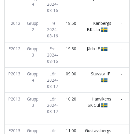
4
2024-
V
08-16
I
F2012
Grupp
Fre
18:50
Karlbergs
-
2
2024-
BK:Lila
S
08-16
I
F2012
Grupp
Fre
19:30
Järla IF
-
Å
3
2024-
F
08-16
P2013
Grupp
Lör
09:00
Stuvsta IF
-
I
4
2024-
I
08-17
P2013
Grupp
Lör
10:20
Hanvikens
-
3
2024-
SK:Gul
08-17
I
g
F2013
Grupp
Lör
11:00
Gustavsbergs
-