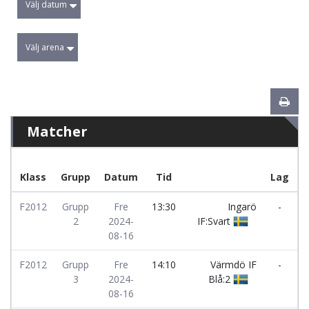
Välj datum
Välj arena
Matcher
Klass
Grupp
Datum
Tid
Lag
F2012
Grupp
Fre
13:30
Ingarö
-
E
2
2024-
IF:Svart
I
08-16
F2012
Grupp
Fre
14:10
Värmdö IF
-
Ä
3
2024-
Blå:2
I
08-16