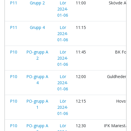
P11
Grupp 2
Lör
11:00
Skövde AIK
2024-
01-06
P11
Grupp 4
Lör
11:15
H
2024-
01-06
P10
PO-grupp A
Lör
11:45
BK For
2
2024-
01-06
P10
PO-grupp A
Lör
12:00
Guldhedens 
4
2024-
01-06
P10
PO-grupp A
Lör
12:15
Hovsta 
1
2024-
01-06
P10
PO-grupp A
Lör
12:30
IFK Mariestad