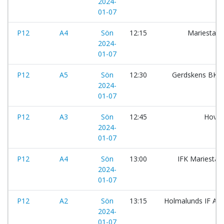
2024-
01-07
P12
A4
Sön
12:15
Mariestad
2024-
01-07
P12
A5
Sön
12:30
Gerdskens BK:s
2024-
01-07
P12
A3
Sön
12:45
Hovst
2024-
01-07
P12
A4
Sön
13:00
IFK Mariestad
2024-
01-07
P12
A2
Sön
13:15
Holmalunds IF Ali
2024-
01-07