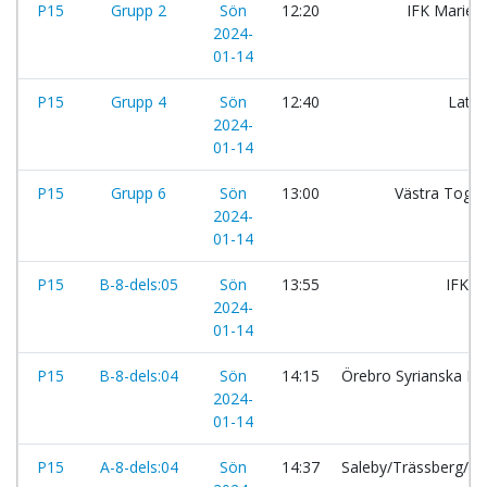
P15
Grupp 2
Sön
12:20
IFK Maries
2024-
01-14
P15
Grupp 4
Sön
12:40
Lator
2024-
01-14
P15
Grupp 6
Sön
13:00
Västra Toge
2024-
01-14
P15
B-8-dels:05
Sön
13:55
IFK 
2024-
01-14
P15
B-8-dels:04
Sön
14:15
Örebro Syrianska IF
2024-
01-14
P15
A-8-dels:04
Sön
14:37
Saleby/Trässberg/