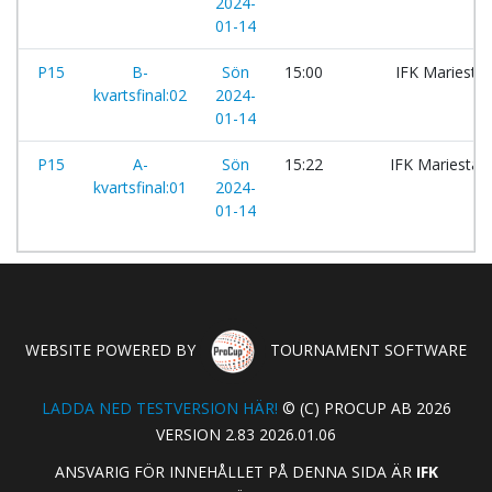
2024-
01-14
P15
B-
Sön
15:00
IFK Mariestad
kvartsfinal:02
2024-
01-14
P15
A-
Sön
15:22
IFK Mariestad
kvartsfinal:01
2024-
01-14
WEBSITE POWERED BY
TOURNAMENT SOFTWARE
LADDA NED TESTVERSION HÄR!
© (C) PROCUP AB 2026
VERSION 2.83 2026.01.06
ANSVARIG FÖR INNEHÅLLET PÅ DENNA SIDA ÄR
IFK