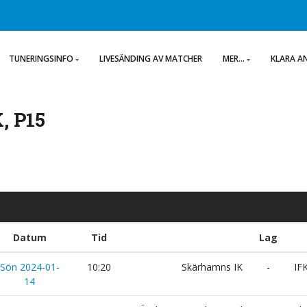
TUNERINGSINFO
LIVESÄNDING AV MATCHER
MER...
KLARA A
, P15
Datum
Tid
Lag
Sön 2024-01-
10:20
Skärhamns IK
-
IFK
14