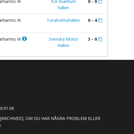
ärhamns IK
ICA Kvantum
0 - 0
hallen
ärhamns IK
Tunaholmshallen
0 - 4
ärhamns IK
Svenska Motor
3 - 0
Hallen
6.01.06
[ARCHIVED]. OM DU HAR NÅGRA PROBLEM ELLER
M