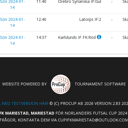
Sön 2024-01-
11:40
Örebro Syrianska IF:Gul
-
Sk
14
Sön 2024-01-
12:40
Latorps IF:2
-
Sk
14
Sön 2024-01-
14:37
Karlslunds IF FK:Röd
-
Sk
14
WEBSITE POWERED BY
TOURNAMENT SOFTWARE
 NED TESTVERSION HÄR!
© (C) PROCUP AB 2026 VERSION 2.83 202
IFK MARIESTAD, MARIESTAD
FÖR NORLANDERS FUTSAL CUP 2024 
FRÅGOR, KONTAKTA DEM VIA
CUPIFKMARIESTAD@OUTLOOK.CO