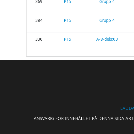
369
P15
Grupp 4
384
P15
Grupp 4
330
P15
A-8-dels:03
LADDA
ANSVARIG FÖR INNEHÅLLET PÅ DENNA SIDA ÄR