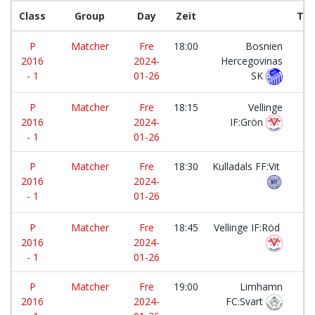
Class
Group
Day
Zeit
Te
P
Matcher
Fre
18:00
Bosnien
-
2016
2024-
Hercegovinas
- 1
01-26
SK
P
Matcher
Fre
18:15
Vellinge
-
2016
2024-
IF:Grön
- 1
01-26
P
Matcher
Fre
18:30
Kulladals FF:Vit
-
2016
2024-
- 1
01-26
P
Matcher
Fre
18:45
Vellinge IF:Röd
-
2016
2024-
- 1
01-26
P
Matcher
Fre
19:00
Limhamn
-
2016
2024-
FC:Svart