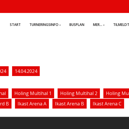
START
TURNERINGSINFO
BUSPLAN
MER...
TILMELD
024
14.04.2024
hal
Holing Multihal 1
Holing Multihal 2
Holing Mul
rd B
Ikast Arena A
Ikast Arena B
Ikast Arena C