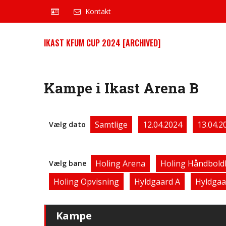
Kontakt
IKAST KFUM CUP 2024 [ARCHIVED]
Kampe i Ikast Arena B
Samtlige
12.04.2024
13.04.2
Vælg dato
Holing Arena
Holing Håndbold
Vælg bane
Holing Opvisning
Hyldgaard A
Hyldgaa
Kampe