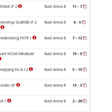
stbirk IF 2
Ikast Arena B
11 - 7
venstrup Godthåb IF 2
Ikast Arena B
6 - 5
*
redensborg FH78 1
Ikast Arena B
7 - 12
kast KFUM Håndbold
Ikast Arena B
15 - 5
nejbjerg SG & I 2
Ikast Arena B
5 - 15
under GF
Ikast Arena B
13 - 3
B 1
Ikast Arena B
2 - 20