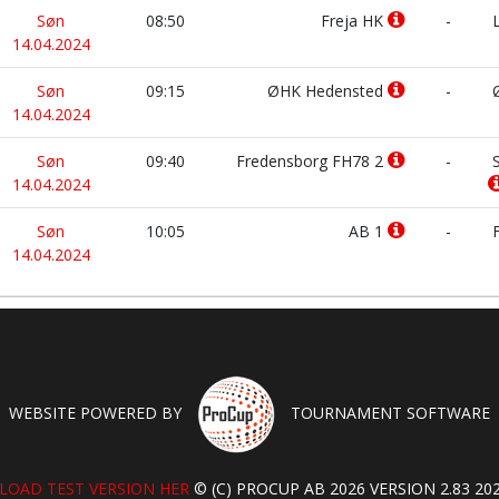
Søn
08:50
Freja HK
-
L
14.04.2024
Søn
09:15
ØHK Hedensted
-
Ø
14.04.2024
Søn
09:40
Fredensborg FH78 2
-
S
14.04.2024
Søn
10:05
AB 1
-
F
14.04.2024
WEBSITE POWERED BY
TOURNAMENT SOFTWARE
OAD TEST VERSION HER
© (C) PROCUP AB 2026 VERSION 2.83 202