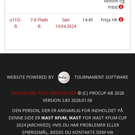
Motion og
Fritid
u11D-
7-8 Plads
Søn
14:45
Freja HK
B
B
14.04.2024
WEBSITE POWERED BY
TOURNAMENT SOFTWARE
DOWNLOAD TEST VERSION HER
© (C) PROCUP AB 2026
VERSION 2.83 2026.01.06
DEN PERSON, DER ER ANSVARLIG FOR INDHOLDET PÅ
DENNE SIDE ER
IKAST KFUM, IKAST
FOR IKAST KFUM CUP
2024 [ARCHIVED]. HVIS DU HAR PROBLEMER ELLER
SPØRGSMÅL, BEDES DU KONTAKTE DEM VIA