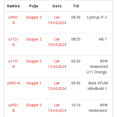
Række
Pulje
Dato
Tid
h
u09D-
Gruppe 3
Lør
08:30
Lystrup IF 2
B
13.04.2024
u11D-
Gruppe 2
Lør
08:55
AB 1
B
13.04.2024
u11D-
Gruppe 5
Lør
09:20
ØHK
B
13.04.2024
Hedensted
U11 Drenge
u09D-A
Gruppe 1
Lør
09:45
Ikast KFUM
13.04.2024
Håndbold 1
u09D-
Gruppe 3
Lør
10:10
ØHK
B
13.04.2024
Hedensted