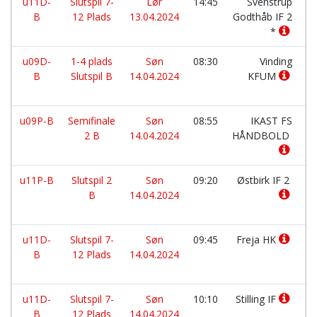
u11D-
Slutspil 7-
Lør
14:45
Svenstrup
B
12 Plads
13.04.2024
Godthåb IF 2
*
u09D-
1-4 plads
Søn
08:30
Vinding
B
Slutspil B
14.04.2024
KFUM
u09P-B
Semifinale
Søn
08:55
IKAST FS
2 B
14.04.2024
HÅNDBOLD
u11P-B
Slutspil 2
Søn
09:20
Østbirk IF 2
B
14.04.2024
u11D-
Slutspil 7-
Søn
09:45
Freja HK
B
12 Plads
14.04.2024
u11D-
Slutspil 7-
Søn
10:10
Stilling IF
B
12 Plads
14.04.2024