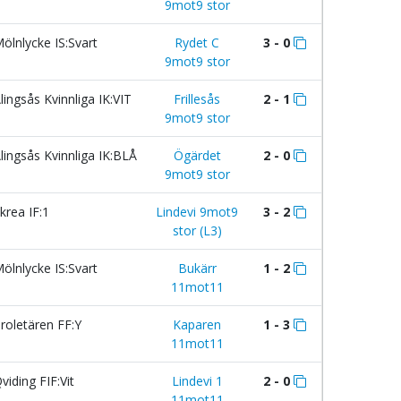
9mot9 stor
ölnlycke IS:Svart
Rydet C
3 - 0
9mot9 stor
lingsås Kvinnliga IK:VIT
Frillesås
2 - 1
9mot9 stor
lingsås Kvinnliga IK:BLÅ
Ögärdet
2 - 0
9mot9 stor
krea IF:1
Lindevi 9mot9
3 - 2
stor (L3)
ölnlycke IS:Svart
Bukärr
1 - 2
11mot11
roletären FF:Y
Kaparen
1 - 3
11mot11
viding FIF:Vit
Lindevi 1
2 - 0
11mot11