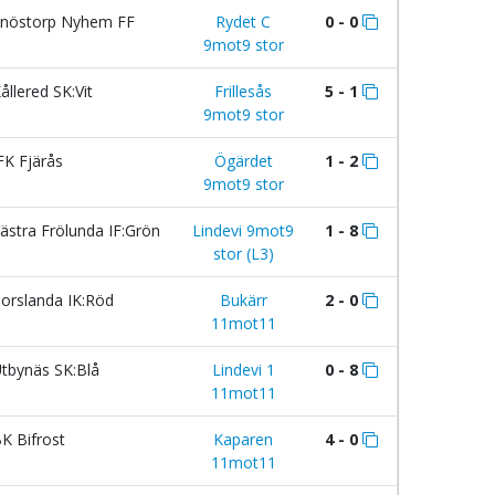
nöstorp Nyhem FF
Rydet C
0 - 0
9mot9 stor
ållered SK:Vit
Frillesås
5 - 1
9mot9 stor
FK Fjärås
Ögärdet
1 - 2
9mot9 stor
ästra Frölunda IF:Grön
Lindevi 9mot9
1 - 8
stor (L3)
orslanda IK:Röd
Bukärr
2 - 0
11mot11
tbynäs SK:Blå
Lindevi 1
0 - 8
11mot11
K Bifrost
Kaparen
4 - 0
11mot11