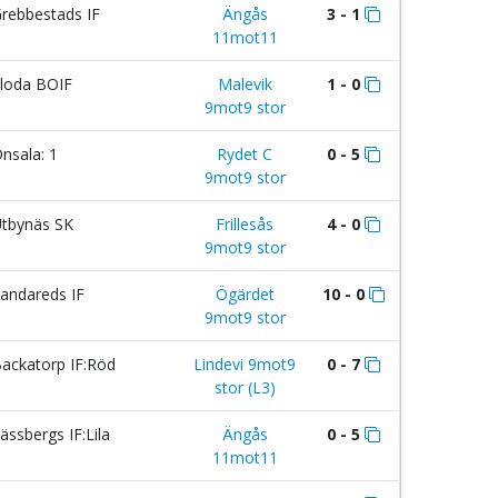
rebbestads IF
Ängås
3 - 1
11mot11
loda BOIF
Malevik
1 - 0
9mot9 stor
nsala: 1
Rydet C
0 - 5
9mot9 stor
tbynäs SK
Frillesås
4 - 0
9mot9 stor
andareds IF
Ögärdet
10 - 0
9mot9 stor
ackatorp IF:Röd
Lindevi 9mot9
0 - 7
stor (L3)
ässbergs IF:Lila
Ängås
0 - 5
11mot11