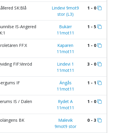
ållered SK:Blå
Lindevi 9mot9
1 - 0
stor (L3)
unnilse IS-Angered
Bukärr
1 - 5
K:1
11mot11
roletären FF:X
Kaparen
1 - 0
11mot11
viding FIF:Vinröd
Lindevi 1
3 - 0
11mot11
ergums IF
Ängås
1 - 1
11mot11
erums IS / Dalen
Rydet A
1 - 0
11mot11
olängens BK
Malevik
0 - 3
9mot9 stor