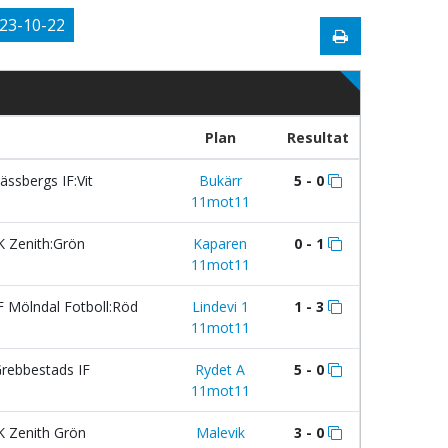
23-10-22
Plan
Resultat
ässbergs IF:Vit
Bukärr
5 - 0
11mot11
K Zenith:Grön
Kaparen
0 - 1
11mot11
F Mölndal Fotboll:Röd
Lindevi 1
1 - 3
11mot11
rebbestads IF
Rydet A
5 - 0
11mot11
K Zenith Grön
Malevik
3 - 0