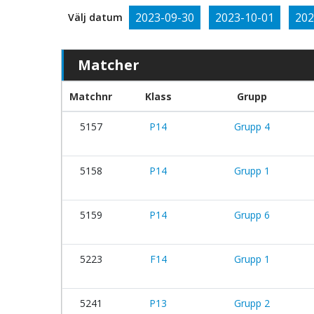
2023-09-30
2023-10-01
202
Välj datum
Matcher
Matchnr
Klass
Grupp
5157
P14
Grupp 4
5158
P14
Grupp 1
5159
P14
Grupp 6
5223
F14
Grupp 1
5241
P13
Grupp 2