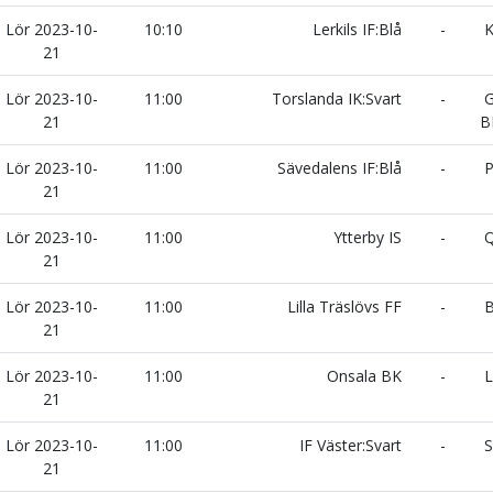
Lör 2023-10-
10:10
Lerkils IF:Blå
-
K
21
Lör 2023-10-
11:00
Torslanda IK:Svart
-
G
21
B
Lör 2023-10-
11:00
Sävedalens IF:Blå
-
P
21
Lör 2023-10-
11:00
Ytterby IS
-
Q
21
Lör 2023-10-
11:00
Lilla Träslövs FF
-
B
21
Lör 2023-10-
11:00
Onsala BK
-
L
21
Lör 2023-10-
11:00
IF Väster:Svart
-
S
21