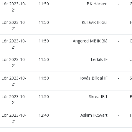
Lör 2023-10-
11:50
BK Häcken
-
G
21
Lör 2023-10-
11:50
Kullavik IF:Gul
-
F
21
Lör 2023-10-
11:50
Angered MBIK:Blå
-
O
21
Lör 2023-10-
11:50
Lerkils IF
-
U
21
Lör 2023-10-
11:50
Hovås Billdal IF
-
S
21
Lör 2023-10-
11:50
Skrea IF:1
-
B
21
Lör 2023-10-
12:40
Askim IK:Svart
-
F
21