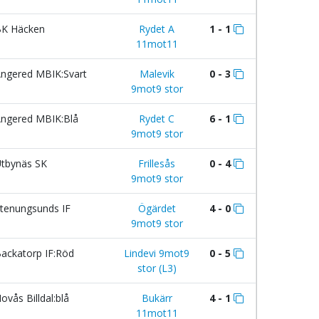
K Häcken
Rydet A
1 - 1
11mot11
ngered MBIK:Svart
Malevik
0 - 3
9mot9 stor
ngered MBIK:Blå
Rydet C
6 - 1
9mot9 stor
tbynäs SK
Frillesås
0 - 4
9mot9 stor
tenungsunds IF
Ögärdet
4 - 0
9mot9 stor
ackatorp IF:Röd
Lindevi 9mot9
0 - 5
stor (L3)
ovås Billdal:blå
Bukärr
4 - 1
11mot11