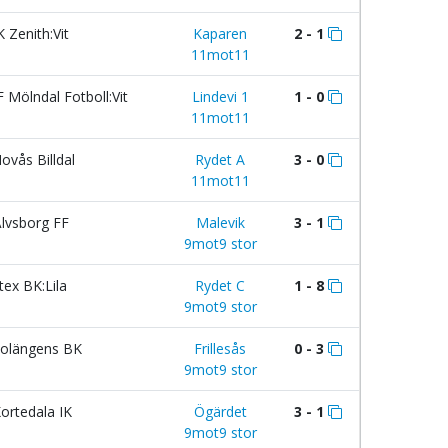
K Zenith:Vit
Kaparen
2 - 1
11mot11
F Mölndal Fotboll:Vit
Lindevi 1
1 - 0
11mot11
ovås Billdal
Rydet A
3 - 0
11mot11
lvsborg FF
Malevik
3 - 1
9mot9 stor
itex BK:Lila
Rydet C
1 - 8
9mot9 stor
olängens BK
Frillesås
0 - 3
9mot9 stor
ortedala IK
Ögärdet
3 - 1
9mot9 stor