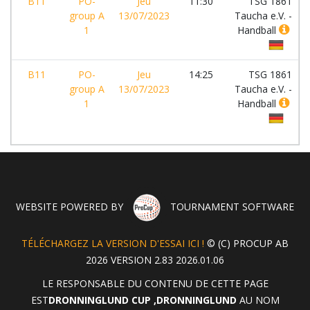
B11
PO-
Jeu
11:30
TSG 1861
group A
13/07/2023
Taucha e.V. -
1
Handball
B11
PO-
Jeu
14:25
TSG 1861
group A
13/07/2023
Taucha e.V. -
1
Handball
WEBSITE POWERED BY
TOURNAMENT SOFTWARE
TÉLÉCHARGEZ LA VERSION D'ESSAI ICI !
© (C) PROCUP AB
2026 VERSION 2.83 2026.01.06
LE RESPONSABLE DU CONTENU DE CETTE PAGE
EST
DRONNINGLUND CUP ,DRONNINGLUND
AU NOM