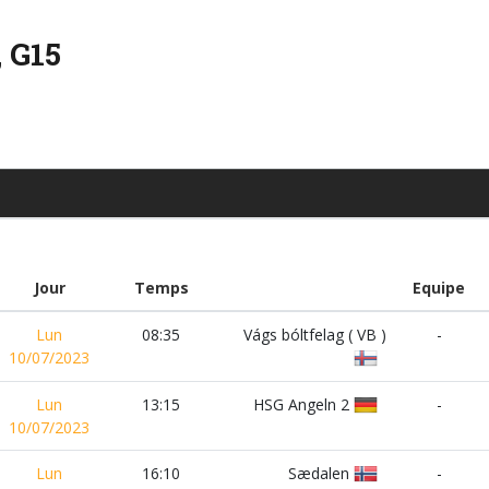
 G15
Jour
Temps
Equipe
Lun
08:35
Vágs bóltfelag ( VB )
-
10/07/2023
Lun
13:15
HSG Angeln 2
-
10/07/2023
Lun
16:10
Sædalen
-