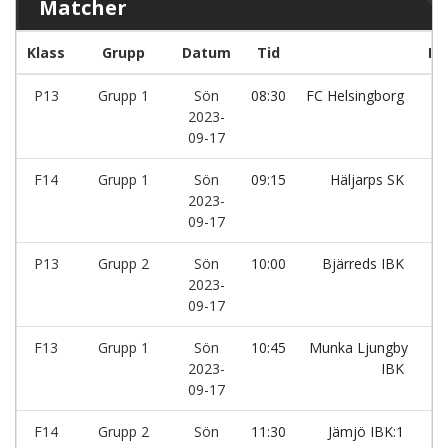
Matcher
Klass
Grupp
Datum
Tid
La
P13
Grupp 1
Sön
08:30
FC Helsingborg
-
2023-
09-17
F14
Grupp 1
Sön
09:15
Häljarps SK
-
2023-
09-17
P13
Grupp 2
Sön
10:00
Bjärreds IBK
-
2023-
09-17
F13
Grupp 1
Sön
10:45
Munka Ljungby
-
2023-
IBK
09-17
F14
Grupp 2
Sön
11:30
Jämjö IBK:1
-