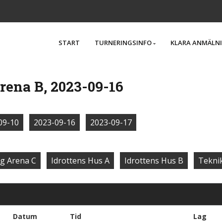
START
TURNERINGSINFO
KLARA ANMÄLN
rena B, 2023-09-16
09-10
2023-09-16
2023-09-17
g Arena C
Idrottens Hus A
Idrottens Hus B
Tekni
Datum
Tid
Lag