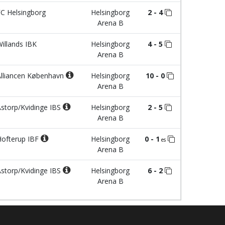
C Helsingborg
Helsingborg
2 - 4
Arena B
illands IBK
Helsingborg
4 - 5
Arena B
lliancen København
Helsingborg
10 - 0
Arena B
storp/Kvidinge IBS
Helsingborg
2 - 5
Arena B
ofterup IBF
Helsingborg
0 - 1
es
Arena B
storp/Kvidinge IBS
Helsingborg
6 - 2
Arena B