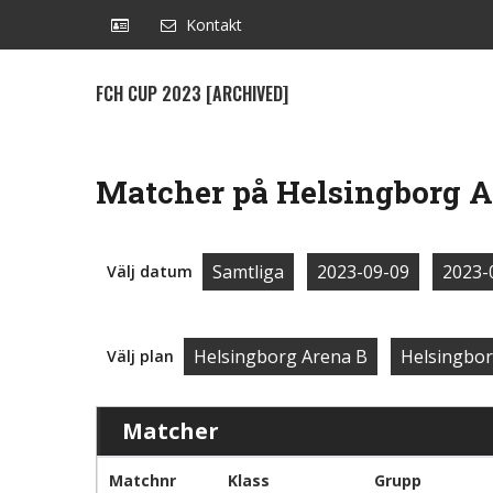
Kontakt
FCH CUP 2023 [ARCHIVED]
Matcher på Helsingborg A
Samtliga
2023-09-09
2023-
Välj datum
Helsingborg Arena B
Helsingbor
Välj plan
Matcher
Matchnr
Klass
Grupp