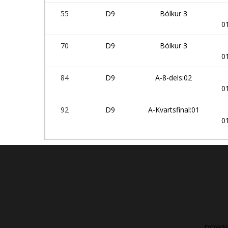
55
D9
Bólkur 3
0
70
D9
Bólkur 3
0
84
D9
A-8-dels:02
0
92
D9
A-Kvartsfinal:01
0
DOWNL