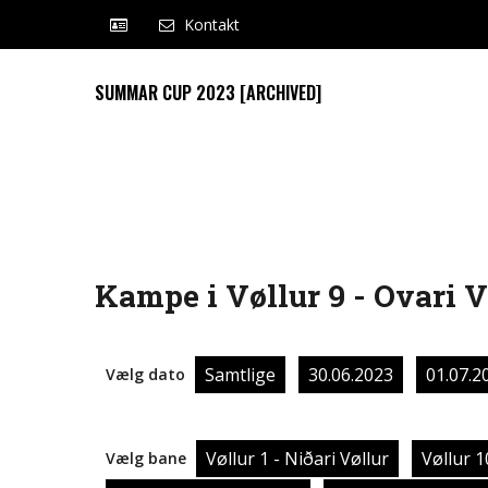
Kontakt
SUMMAR CUP 2023 [ARCHIVED]
Kampe i Vøllur 9 - Ovari Vø
Samtlige
30.06.2023
01.07.2
Vælg dato
Vøllur 1 - Niðari Vøllur
Vøllur 1
Vælg bane