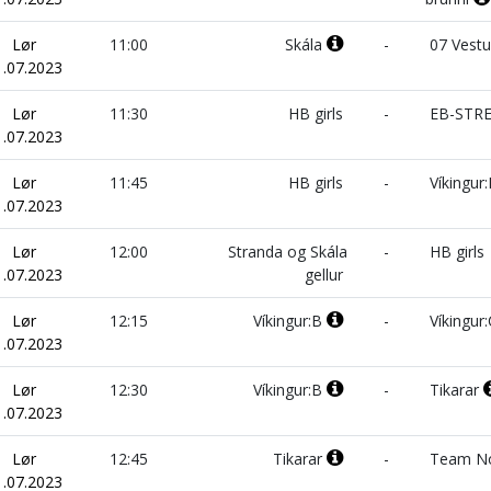
Lør
11:00
Skála
-
07 Vest
1.07.2023
Lør
11:30
HB girls
-
EB-STR
1.07.2023
Lør
11:45
HB girls
-
Víkingur
1.07.2023
Lør
12:00
Stranda og Skála
-
HB girls
1.07.2023
gellur
Lør
12:15
Víkingur:B
-
Víkingur
1.07.2023
Lør
12:30
Víkingur:B
-
Tikarar
1.07.2023
Lør
12:45
Tikarar
-
Team No
1.07.2023