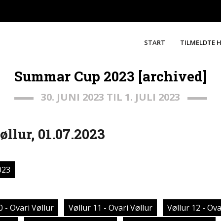
START
TILMELDTE 
Summar Cup 2023 [archived]
30. JUNI 2023 TIL 1. JULI 2023
llur, 01.07.2023
023
0 - Ovari Vøllur
Vøllur 11 - Ovari Vøllur
Vøllur 12 - Ova