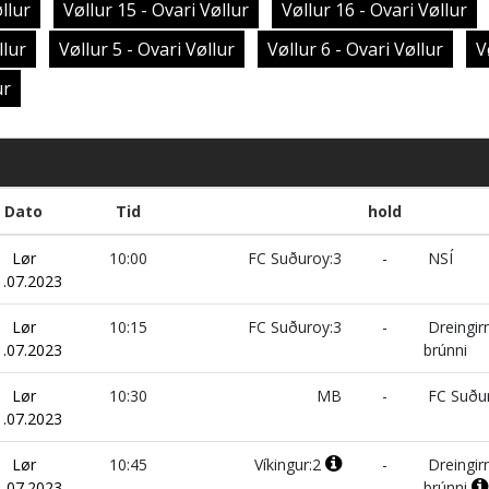
llur
Vøllur 15 - Ovari Vøllur
Vøllur 16 - Ovari Vøllur
llur
Vøllur 5 - Ovari Vøllur
Vøllur 6 - Ovari Vøllur
V
ur
Dato
Tid
hold
Lør
10:00
FC Suðuroy:3
-
NSÍ
1.07.2023
Lør
10:15
FC Suðuroy:3
-
Dreingirn
1.07.2023
brúnni
Lør
10:30
MB
-
FC Suður
1.07.2023
Lør
10:45
Víkingur:2
-
Dreingirn
1.07.2023
brúnni