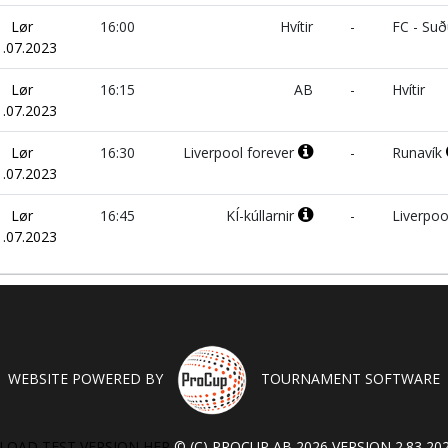
Lør
16:00
Hvítir
-
FC - Suð
1.07.2023
Lør
16:15
AB
-
Hvítir
1.07.2023
Lør
16:30
Liverpool forever
-
Runavík
1.07.2023
Lør
16:45
KÍ-kúllarnir
-
Liverpoo
1.07.2023
WEBSITE POWERED BY
TOURNAMENT SOFTWARE
OAD TEST VERSION HER
© (C) PROCUP AB 2026 VERSION 2.83 202