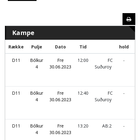
Kampe
Række
Pulje
Dato
Tid
hold
D11
Bólkur
Fre
12:00
FC
-
Æs
4
30.06.2023
Suðuroy
D11
Bólkur
Fre
12:40
FC
-
H
4
30.06.2023
Suðuroy
D11
Bólkur
Fre
13:20
AB:2
-
F
4
30.06.2023
Su