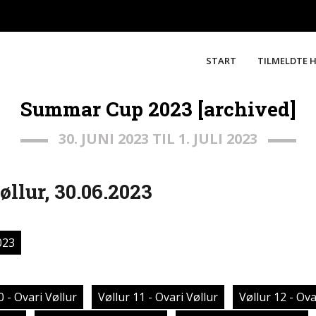
START
TILMELDTE 
Summar Cup 2023 [archived]
30. JUNI 2023 TIL 1. JULI 2023
øllur, 30.06.2023
023
0 - Ovari Vøllur
Vøllur 11 - Ovari Vøllur
Vøllur 12 - Ova