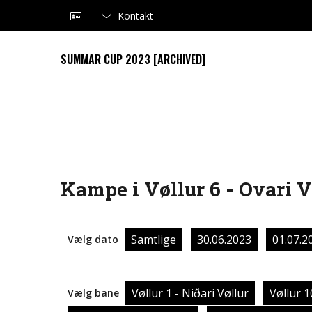
Kontakt
SUMMAR CUP 2023 [ARCHIVED]
Kampe i Vøllur 6 - Ovari V
Samtlige
30.06.2023
01.07.2
Vælg dato
Vøllur 1 - Niðari Vøllur
Vøllur 1
Vælg bane