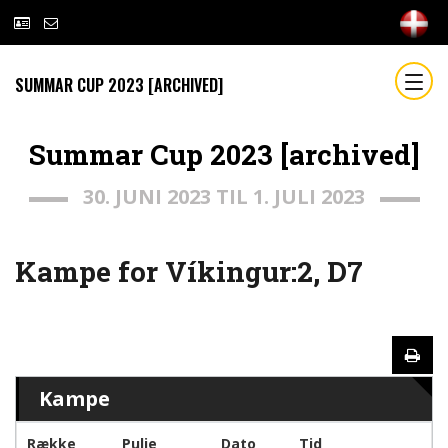
SUMMAR CUP 2023 [ARCHIVED]
Summar Cup 2023 [archived]
30. JUNI 2023 TIL 1. JULI 2023
Kampe for Víkingur:2, D7
Kampe
Række
Pulje
Dato
Tid
h