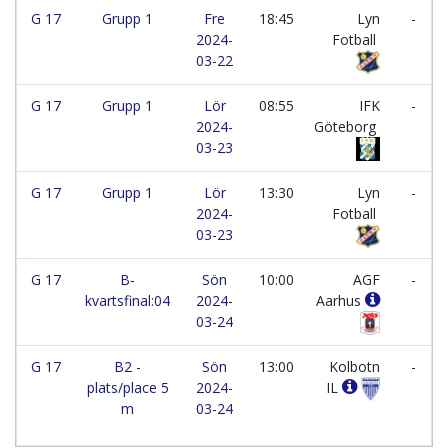
G 17
Grupp 1
Fre
18:45
Lyn
-
2024-
Fotball
03-22
G 17
Grupp 1
Lör
08:55
IFK
-
2024-
Göteborg
03-23
G 17
Grupp 1
Lör
13:30
Lyn
-
2024-
Fotball
03-23
G 17
B-
Sön
10:00
AGF
-
kvartsfinal:04
2024-
Aarhus
03-24
G 17
B2 -
Sön
13:00
Kolbotn
-
plats/place 5
2024-
IL
m
03-24