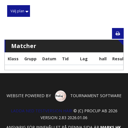
Välj plan
Matcher
Klass
Grupp
Datum
Tid
Lag
hall
Resulta
WEBSITE POWERED BY
TOURNAMENT SOFTWARE
LADDA NED TESTVERSION HÄR!
© (C) PROCUP AB 2026
VERSION 2.83 2026.01.06
ANSVARIG FÖR INNEHÅLLET PÅ DENNA SIDA ÄR
MARKS HK,