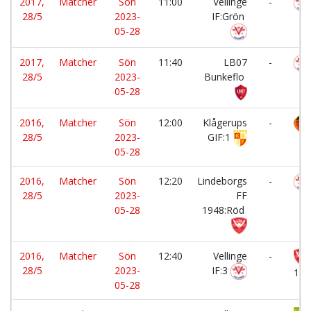
2017,
Matcher
Sön
11:00
Vellinge
-
28/5
2023-
IF:Grön
05-28
2017,
Matcher
Sön
11:40
LB07
-
28/5
2023-
Bunkeflo
05-28
2016,
Matcher
Sön
12:00
Klågerups
-
28/5
2023-
GIF:1
05-28
2016,
Matcher
Sön
12:20
Lindeborgs
-
28/5
2023-
FF
05-28
1948:Röd
2016,
Matcher
Sön
12:40
Vellinge
-
28/5
2023-
IF:3
194
05-28