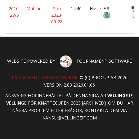
2016,
Matcher
Sön
14:40
Husie IF:3
-
28/5
2023-
Kla
05-28
WEBSITE POWERED BY
TOURNAMENT SOFTWARE
LADDA NED TESTVERSION HÄR!
© (C) PROCUP AB 2026
VERSION 2.83 2026.01.06
ANSVARIG FÖR INNEHÅLLET PÅ DENNA SIDA ÄR
VELLINGE IF,
VELLINGE
FÖR KNATTECUPEN 2023 [ARCHIVED]. OM DU HAR
NÅGRA PROBLEM ELLER FRÅGOR, KONTAKTA DEM VIA
KANSLI@VELLINGEIF.COM