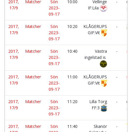
2017,
Matcher
Sön
10:00
Vellinge
-
17/9
2023-
IF:Lila
ing
09-17
2017,
Matcher
Sön
10:20
KLÅGERUPS
-
17/9
2023-
GIF:Vit
To
09-17
2017,
Matcher
Sön
10:40
Västra
-
17/9
2023-
ingelstad is
Fa
09-17
IF:
2017,
Matcher
Sön
11:00
KLÅGERUPS
-
17/9
2023-
GIF:Vit
IF:
09-17
2017,
Matcher
Sön
11:20
Lilla Torg
-
17/9
2023-
FF:3
ing
09-17
2017,
Matcher
Sön
11:40
Skanör
-