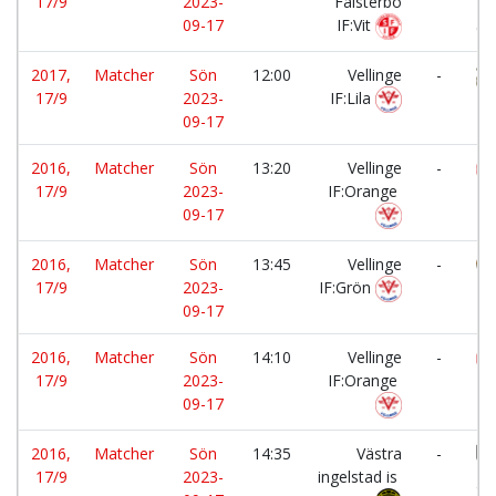
17/9
2023-
Falsterbo
K
09-17
IF:Vit
GIF
2017,
Matcher
Sön
12:00
Vellinge
-
17/9
2023-
IF:Lila
To
09-17
2016,
Matcher
Sön
13:20
Vellinge
-
17/9
2023-
IF:Orange
IF
09-17
2016,
Matcher
Sön
13:45
Vellinge
-
17/9
2023-
IF:Grön
IF:
09-17
2016,
Matcher
Sön
14:10
Vellinge
-
17/9
2023-
IF:Orange
IF 
09-17
2016,
Matcher
Sön
14:35
Västra
-
17/9
2023-
ingelstad is
gr