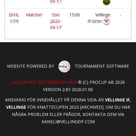
09-17
2016,
Matcher
Sön
15:00
Vellinge
-
17/9
2023-
IF:Grön
BK
09-17
WEBSITE POWERED BY
TOURNAMENT SOFTWARE
LADDA NED TESTVERSION HÄR!
© (C) PROCUP AB 2026
VERSION 2.83 2026.01.06
ANSVARIG FÖR INNEHÅLLET PÅ DENNA SIDA ÄR
VELLINGE IF,
VELLINGE
FÖR KNATTECUPEN 2023 [ARCHIVED]. OM DU HAR
NÅGRA PROBLEM ELLER FRÅGOR, KONTAKTA DEM VIA
KANSLI@VELLINGEIF.COM