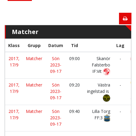
Matcher
Klass
Grupp
Datum
Tid
Lag
2017,
Matcher
Sön
09:00
Skanör
-
17/9
2023-
Falsterbo
IF:
09-17
IF:Vit
2017,
Matcher
Sön
09:20
Västra
-
17/9
2023-
ingelstad is
K
09-17
GIF
2017,
Matcher
Sön
09:40
Lilla Torg
-
17/9
2023-
FF:3
Fa
09-17
IF: