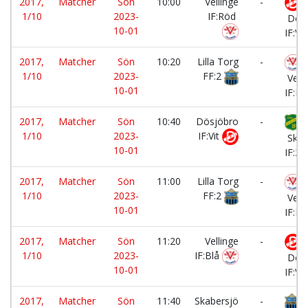
2017,
Matcher
Sön
10:00
Vellinge
-
1/10
2023-
IF:Röd
Dösj
10-01
IF:Vit
2017,
Matcher
Sön
10:20
Lilla Torg
-
1/10
2023-
FF:2
Velli
10-01
IF:Bl
2017,
Matcher
Sön
10:40
Dösjöbro
-
1/10
2023-
IF:Vit
Skab
10-01
IF:2
2017,
Matcher
Sön
11:00
Lilla Torg
-
1/10
2023-
FF:2
Velli
10-01
IF:R
2017,
Matcher
Sön
11:20
Vellinge
-
1/10
2023-
IF:Blå
Dösj
10-01
IF:Vit
2017,
Matcher
Sön
11:40
Skabersjö
-
Li