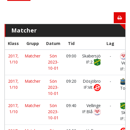
Matcher
Klass
Grupp
Datum
Tid
Lag
2017,
Matcher
Sön
09:00
Skabersjö
-
1/10
2023-
IF:2
Velli
10-01
IF:R
2017,
Matcher
Sön
09:20
Dösjöbro
-
Li
1/10
2023-
IF:Vit
Torg
10-01
2017,
Matcher
Sön
09:40
Vellinge
-
1/10
2023-
IF:Blå
Skab
10-01
IF:2