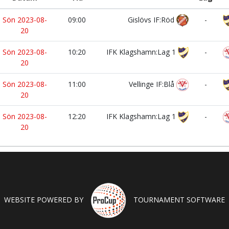
Sön 2023-08-
09:00
Gislövs IF:Röd
-
20
Sön 2023-08-
10:20
IFK Klagshamn:Lag 1
-
20
Sön 2023-08-
11:00
Vellinge IF:Blå
-
20
Sön 2023-08-
12:20
IFK Klagshamn:Lag 1
-
20
WEBSITE POWERED BY
TOURNAMENT SOFTWARE