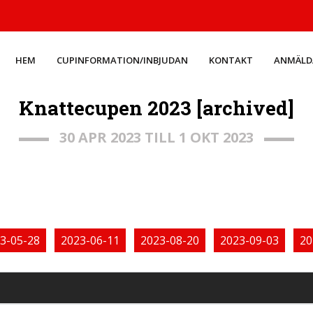
HEM
CUPINFORMATION/INBJUDAN
KONTAKT
ANMÄLD
Knattecupen 2023 [archived]
30 APR 2023 TILL 1 OKT 2023
3-05-28
2023-06-11
2023-08-20
2023-09-03
20