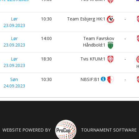
Lør
10:30
Team Esbjerg HK:1
-
23.09.2023
Lør
14:00
Team Favrskov
-
23.09.2023
Håndbold:1
Lør
18:30
Tvis KFUM:1
-
23.09.2023
H
Søn
10:30
NBSIF:B1
-
24.09.2023
WEBSITE POWERED BY
TOURNAMENT SOFTWARE