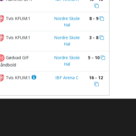
Tvis KFUM:1
Nordre Skole
8 - 9
Hal
Tvis KFUM:1
Nordre Skole
3 - 8
Hal
Gødvad GIF
Nordre Skole
5 - 10
Hal
åndbold
Tvis KFUM:1
IBF Arena C
16 - 12