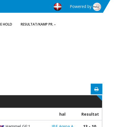
Powered by
TE HOLD
RESULTAT/KAMP PR.
hal
Resultat
Hammel GF:1
IBF Arena A
13 - 10