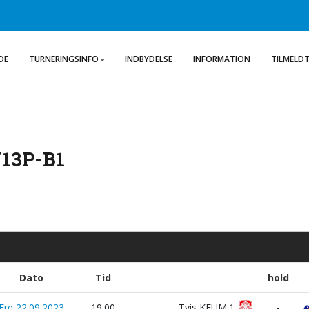
DE
TURNERINGSINFO
INDBYDELSE
INFORMATION
TILMELD
U13P-B1
Dato
Tid
hold
Fre 22.09.2023
19:00
Tvis KFUM:1
-