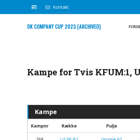
Kontakt
DK COMPANY CUP 2023 [ARCHIVED]
FORSI
Kampe for Tvis KFUM:1, 
Kampe
Kampnr
Række
Pulje
268
U13P-B1
Gruppe 61