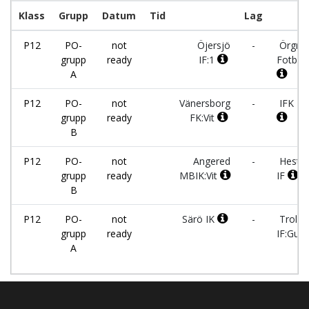
Klass
Grupp
Datum
Tid
Lag
P12
PO-
not
Öjersjö
-
Örgryt
grupp
ready
IF:1
Fotbol
A
P12
PO-
not
Vänersborg
-
IFK Fj
grupp
ready
FK:Vit
B
P12
PO-
not
Angered
-
Hestra
grupp
ready
MBIK:Vit
IF
B
P12
PO-
not
Särö IK
-
Trollh
grupp
ready
IF:Gul
A