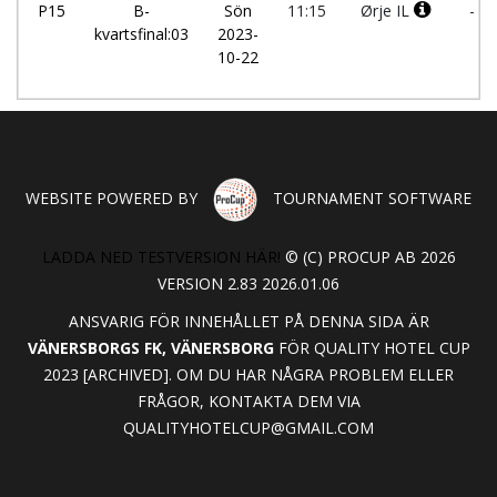
P15
B-
Sön
11:15
Ørje IL
-
kvartsfinal:03
2023-
10-22
WEBSITE POWERED BY
TOURNAMENT SOFTWARE
LADDA NED TESTVERSION HÄR!
© (C) PROCUP AB 2026
VERSION 2.83 2026.01.06
ANSVARIG FÖR INNEHÅLLET PÅ DENNA SIDA ÄR
VÄNERSBORGS FK, VÄNERSBORG
FÖR QUALITY HOTEL CUP
2023 [ARCHIVED]. OM DU HAR NÅGRA PROBLEM ELLER
FRÅGOR, KONTAKTA DEM VIA
QUALITYHOTELCUP@GMAIL.COM