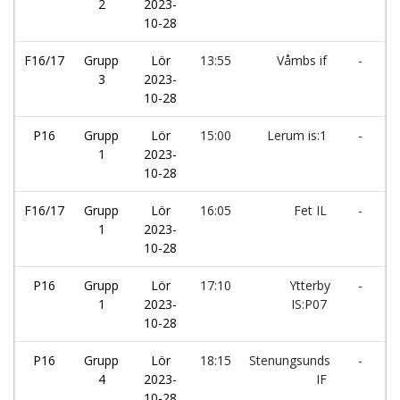
2
2023-
B
10-28
F16/17
Grupp
Lör
13:55
Våmbs if
-
S
3
2023-
10-28
P16
Grupp
Lör
15:00
Lerum is:1
-
T
1
2023-
B
10-28
F16/17
Grupp
Lör
16:05
Fet IL
-
L
1
2023-
10-28
P16
Grupp
Lör
17:10
Ytterby
-
L
1
2023-
IS:P07
10-28
P16
Grupp
Lör
18:15
Stenungsunds
-
A
4
2023-
IF
M
10-28