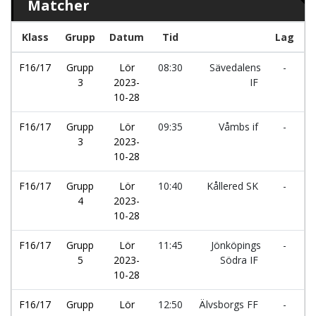
Matcher
Klass
Grupp
Datum
Tid
Lag
F16/17
Grupp
Lör
08:30
Sävedalens
-
S
3
2023-
IF
I
10-28
F16/17
Grupp
Lör
09:35
Våmbs if
-
N
3
2023-
10-28
F16/17
Grupp
Lör
10:40
Kållered SK
-
L
4
2023-
2
10-28
F16/17
Grupp
Lör
11:45
Jönköpings
-
K
5
2023-
Södra IF
10-28
F16/17
Grupp
Lör
12:50
Älvsborgs FF
-
J