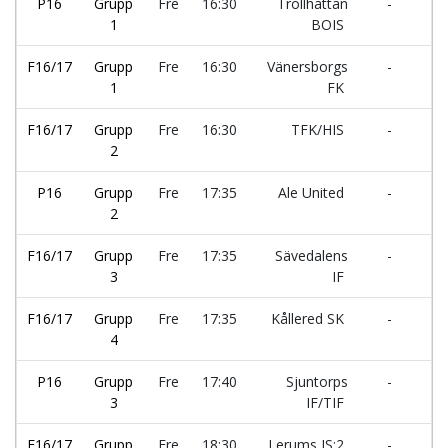
P16
Grupp
Fre
16:30
Trollhättan
-
Yt
1
BOIS
F16/17
Grupp
Fre
16:30
Vänersborgs
-
Kä
1
FK
F16/17
Grupp
Fre
16:30
TFK/HIS
-
Ji
2
B
P16
Grupp
Fre
17:35
Ale United
-
IF
2
F16/17
Grupp
Fre
17:35
Sävedalens
-
Nä
3
IF
F16/17
Grupp
Fre
17:35
Kållered SK
-
IK
4
P16
Grupp
Fre
17:40
Sjuntorps
-
Rå
3
IF/TIF
F16/17
Grupp
Fre
18:30
Lerums IS:2
-
Kä