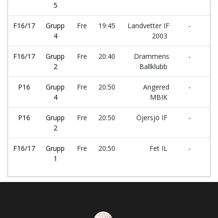
5
Sö
F16/17
Grupp
Fre
19:45
Landvetter IF
-
IF
4
2003
Fa
F16/17
Grupp
Fre
20:40
Drammens
-
TF
2
Ballklubb
P16
Grupp
Fre
20:50
Angered
-
D
4
MBIK
Ba
P16
Grupp
Fre
20:50
Öjersjö IF
-
Li
2
FF
F16/17
Grupp
Fre
20:50
Fet IL
-
Vä
1
FK