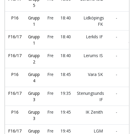
5
P16
Grupp
Fre
18:40
Lidköpings
-
Le
1
FK
F16/17
Grupp
Fre
18:40
Lerkils IF
-
El
1
fl
F16/17
Grupp
Fre
18:40
Lerums IS
-
Äl
2
P16
Grupp
Fre
18:45
Vara SK
-
St
4
IF
F16/17
Grupp
Fre
19:35
Stenungsunds
-
Vå
3
IF
P16
Grupp
Fre
19:45
IK Zenith
-
Le
3
F16/17
Grupp
Fre
19:45
LGM
-
Jö