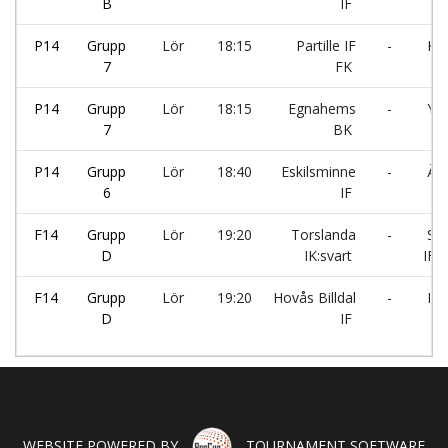
B
IF
P14
Grupp
Lör
18:15
Partille IF
-
Kor
7
FK
P14
Grupp
Lör
18:15
Egnahems
-
Ytt
7
BK
P14
Grupp
Lör
18:40
Eskilsminne
-
Älv
6
IF
F14
Grupp
Lör
19:20
Torslanda
-
Slo
D
IK:svart
IF
F14
Grupp
Lör
19:20
Hovås Billdal
-
Ik 
D
IF
WEBSITE POWERED BY
TOURNAMENT SOFTWARE