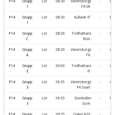
P14
Grupp
Lör
08:30
Vänersborgs
-
Pro
1
FK:Vit
P14
Grupp
Lör
08:30
Kullavik IF
-
Bac
1
F14
Grupp
Lör
08:30
Trollhättans
-
Säv
C
Bois
F14
Grupp
Lör
08:30
Vänersborgs
-
Älv
A
FK
F14
Grupp
Lör
09:00
Trollhättans
-
Älv
E
IF
P14
Grupp
Lör
09:35
Vänersborgs
-
Älv
3
FK:Svart
P14
Grupp
Lör
09:35
Stenkullen
-
His
3
GoIK
F14
Grupp
Lör
09:35
Dalen KFF
-
Tor