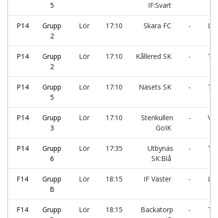
5
IF:Svart
P14
Grupp
Lör
17:10
Skara FC
-
Ler
2
P14
Grupp
Lör
17:10
Kållered SK
-
Tor
2
P14
Grupp
Lör
17:10
Näsets SK
-
Tro
5
P14
Grupp
Lör
17:10
Stenkullen
-
Vän
3
GoIK
P14
Grupp
Lör
17:35
Utbynäs
-
Tor
6
SK:Blå
F14
Grupp
Lör
18:15
IF Väster
-
Lan
B
F14
Grupp
Lör
18:15
Backatorp
-
TFK