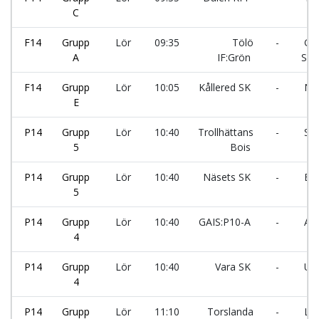
C
F14
Grupp
Lör
09:35
Tölö
-
Gro
A
IF:Grön
SK
F14
Grupp
Lör
10:05
Kållered SK
-
Nöd
E
P14
Grupp
Lör
10:40
Trollhättans
-
Sta
5
Bois
P14
Grupp
Lör
10:40
Näsets SK
-
Bac
5
P14
Grupp
Lör
10:40
GAIS:P10-A
-
Ahl
4
P14
Grupp
Lör
10:40
Vara SK
-
Utb
4
P14
Grupp
Lör
11:10
Torslanda
-
Ler