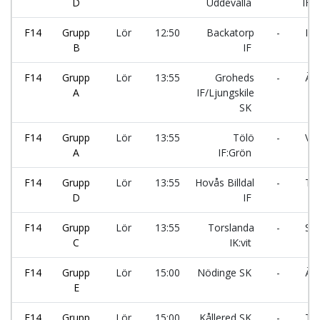
D
Uddevalla
IF
F14
Grupp
Lör
12:50
Backatorp
-
IF 
B
IF
F14
Grupp
Lör
13:55
Groheds
-
Älv
A
IF/Ljungskile
SK
F14
Grupp
Lör
13:55
Tölö
-
Vän
A
IF:Grön
F14
Grupp
Lör
13:55
Hovås Billdal
-
Tor
D
IF
F14
Grupp
Lör
13:55
Torslanda
-
Säv
C
IK:vit
F14
Grupp
Lör
15:00
Nödinge SK
-
Älv
E
F14
Grupp
Lör
15:00
Kållered SK
-
Tro