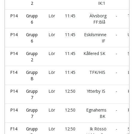
2
IK:1
P14
Grupp
Lör
11:45
Älvsborg
-
Tor
6
FF:Blå
P14
Grupp
Lör
11:45
Eskilsminne
-
Utb
6
IF
P14
Grupp
Lör
11:45
Kållered SK
-
Ska
2
F14
Grupp
Lör
11:45
TFK/HIS
-
Lan
B
P14
Grupp
Lör
12:50
Ytterby IS
-
Kor
7
P14
Grupp
Lör
12:50
Egnahems
-
Part
7
BK
F14
Grupp
Lör
12:50
Ik Rössö
-
Slo