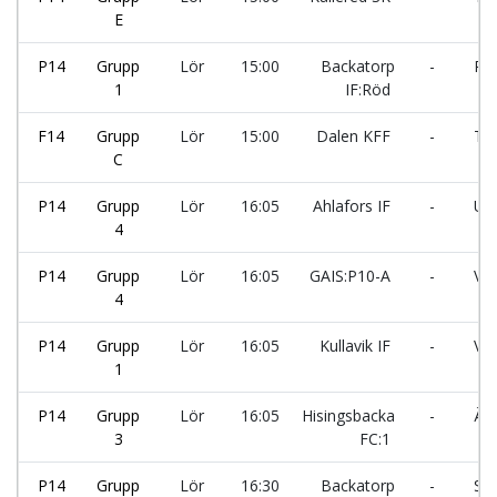
E
P14
Grupp
Lör
15:00
Backatorp
-
Pro
1
IF:Röd
F14
Grupp
Lör
15:00
Dalen KFF
-
Tro
C
P14
Grupp
Lör
16:05
Ahlafors IF
-
Utb
4
P14
Grupp
Lör
16:05
GAIS:P10-A
-
Var
4
P14
Grupp
Lör
16:05
Kullavik IF
-
Vän
1
P14
Grupp
Lör
16:05
Hisingsbacka
-
Älv
3
FC:1
P14
Grupp
Lör
16:30
Backatorp
-
Sta