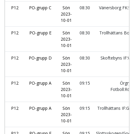
P12
PO-grupp C
Sön
08:30
Vänersborg FK:Sv
2023-
10-01
P12
PO-grupp E
Sön
08:30
Trollhättans Bois
2023-
10-01
P12
PO-grupp D
Sön
08:30
Skoftebyns IF:Vit
2023-
10-01
P12
PO-grupp A
Sön
09:15
Örgryte
2023-
Fotboll:Röd
10-01
P12
PO-grupp A
Sön
09:15
Trollhättans IF:Gul
2023-
10-01
P12
PO-grupp F
Sön
09:15
Slottsskogen/God