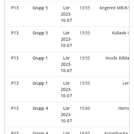
P13
Grupp 5
Lör
13:55
Angered MBIK:Sv
2023-
10-07
P13
Grupp 5
Lör
13:55
Kullavik IF:
2023-
10-07
P13
Grupp 1
Lör
13:55
Hovås Billdal I
2023-
10-07
P13
Grupp 1
Lör
13:55
Leru
2023-
10-07
P13
Grupp 4
Lör
15:00
Hemsjö
2023-
10-07
P13
Grupp 4
Lör
16:05
Kungsbacka IF: