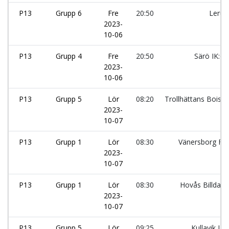
P13
Grupp 6
Fre
20:50
Leru
2023-
10-06
P13
Grupp 4
Fre
20:50
Särö IK:G
2023-
10-06
P13
Grupp 5
Lör
08:20
Trollhättans Bois:
2023-
10-07
P13
Grupp 1
Lör
08:30
Vänersborg FK:
2023-
10-07
P13
Grupp 1
Lör
08:30
Hovås Billdal I
2023-
10-07
P13
Grupp 5
Lör
09:25
Kullavik IF: