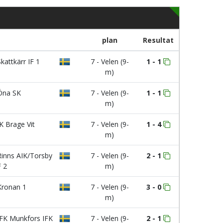
plan
Resultat
kattkärr IF 1
7 - Velen (9-
1 - 1
m)
na SK
7 - Velen (9-
1 - 1
m)
K Brage Vit
7 - Velen (9-
1 - 4
m)
inns AIK/Torsby
7 - Velen (9-
2 - 1
F 2
m)
ronan 1
7 - Velen (9-
3 - 0
m)
FK Munkfors IFK
7 - Velen (9-
2 - 1