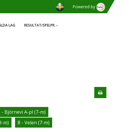
Powered by
LDA LAG
RESULTAT/SPELPR.
 - Björnevi A-pl (7-m)
(9-m)
8 - Velen (7-m)