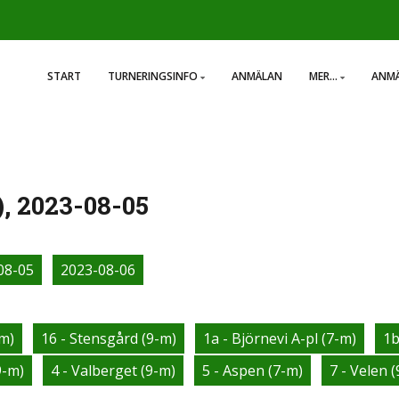
START
TURNERINGSINFO
ANMÄLAN
MER...
ANMÄ
), 2023-08-05
08-05
2023-08-06
-m)
16 - Stensgård (9-m)
1a - Björnevi A-pl (7-m)
1b
9-m)
4 - Valberget (9-m)
5 - Aspen (7-m)
7 - Velen 