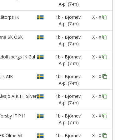
A-pl (7-m)
åtorps IK
1b - Björnevi
X - X
A-pl (7-m)
na SK ÖSK
1b - Björnevi
X - X
A-pl (7-m)
dolfsbergs IK Gul
1b - Björnevi
X - X
A-pl (7-m)
ils AIK
1b - Björnevi
X - X
A-pl (7-m)
lvsjö AIK FF Silver
1b - Björnevi
X - X
A-pl (7-m)
orsby IF P11
1b - Björnevi
X - X
A-pl (7-m)
FK Ölme Vit
1b - Björnevi
X - X