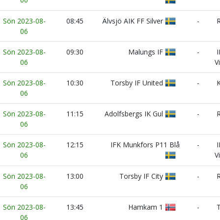
Sön 2023-08-
08:45
Älvsjö AIK FF Silver
-
R
06
Sön 2023-08-
09:30
Malungs IF
-
I
06
Vi
Sön 2023-08-
10:30
Torsby IF United
-
K
06
Sön 2023-08-
11:15
Adolfsbergs IK Gul
-
R
06
Sön 2023-08-
12:15
IFK Munkfors P11 Blå
-
I
06
Vi
Sön 2023-08-
13:00
Torsby IF City
-
R
06
Sön 2023-08-
13:45
Hamkam 1
-
T
06