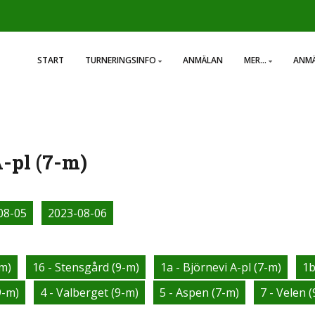
START
TURNERINGSINFO
ANMÄLAN
MER...
ANMÄ
-pl (7-m)
08-05
2023-08-06
-m)
16 - Stensgård (9-m)
1a - Björnevi A-pl (7-m)
1b
9-m)
4 - Valberget (9-m)
5 - Aspen (7-m)
7 - Velen 