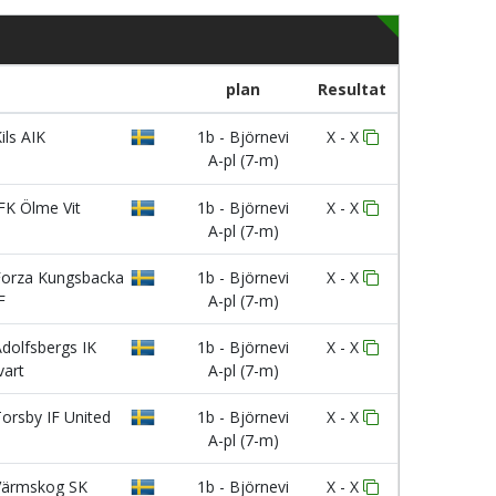
plan
Resultat
ils AIK
1b - Björnevi
X - X
A-pl (7-m)
FK Ölme Vit
1b - Björnevi
X - X
A-pl (7-m)
orza Kungsbacka
1b - Björnevi
X - X
F
A-pl (7-m)
dolfsbergs IK
1b - Björnevi
X - X
vart
A-pl (7-m)
orsby IF United
1b - Björnevi
X - X
A-pl (7-m)
ärmskog SK
1b - Björnevi
X - X