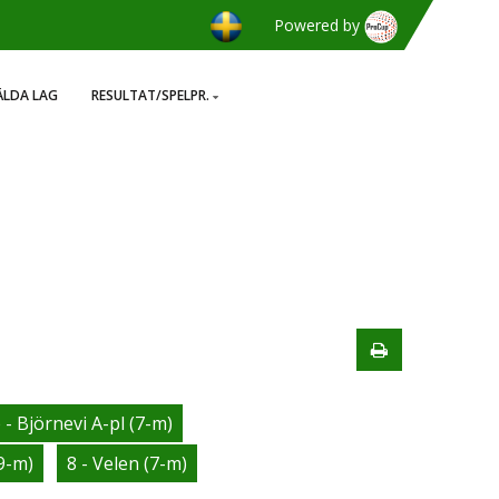
Powered by
LDA LAG
RESULTAT/SPELPR.
 - Björnevi A-pl (7-m)
(9-m)
8 - Velen (7-m)