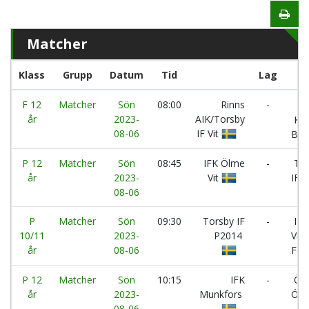
Matcher
Klass
Grupp
Datum
Tid
Lag
F 12
Matcher
Sön
08:00
Rinns
-
år
2023-
AIK/Torsby
Kop
08-06
IF Vit
BK
P 12
Matcher
Sön
08:45
IFK Ölme
-
Tor
år
2023-
Vit
IF
08-06
P
Matcher
Sön
09:30
Torsby IF
-
IK
10/11
2023-
P2014
Viki
år
08-06
Fotb
P 12
Matcher
Sön
10:15
IFK
-
Öna
år
2023-
Munkfors
ÖS
08-06