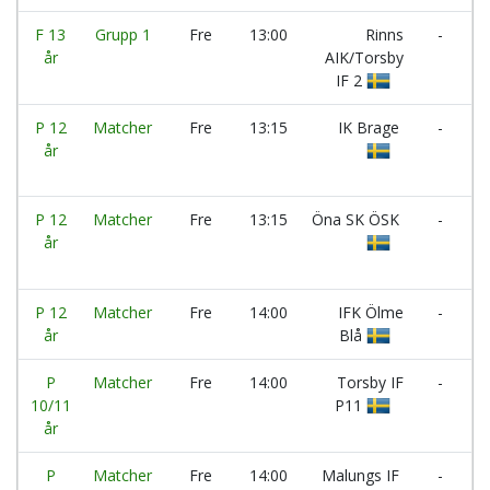
F 13
Grupp 1
Fre
13:00
Rinns
-
D
år
AIK/Torsby
F
IF 2
P 12
Matcher
Fre
13:15
IK Brage
-
T
år
IF
P 12
Matcher
Fre
13:15
Öna SK ÖSK
-
år
A
I
P 12
Matcher
Fre
14:00
IFK Ölme
-
R
år
Blå
A
P
Matcher
Fre
14:00
Torsby IF
-
I
10/11
P11
M
år
P
P
Matcher
Fre
14:00
Malungs IF
-
T