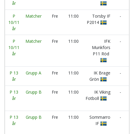
år
P
P
Matcher
Fre
11:00
Torsby IF
-
T
10/11
P2014
IF
år
P
Matcher
Fre
11:00
IFK
-
K
10/11
Munkfors
år
P11 Röd
P 13
Grupp A
Fre
11:00
IK Brage
-
I
år
Grön
M
P 13
Grupp B
Fre
11:00
IK Viking
-
I
år
Fotboll
B
Vi
P 13
Grupp B
Fre
11:00
Sommarro
-
D
år
IF
F