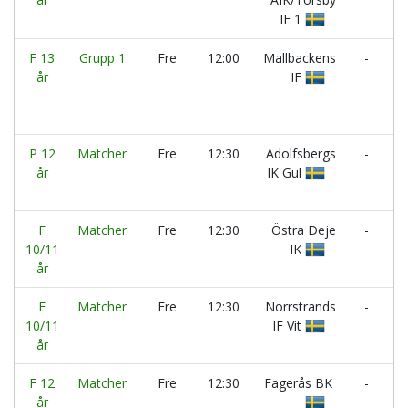
IF 1
F
F 13
Grupp 1
Fre
12:00
Mallbackens
-
år
IF
S
IF
P 12
Matcher
Fre
12:30
Adolfsbergs
-
Ä
år
IK Gul
A
Si
F
Matcher
Fre
12:30
Östra Deje
-
L
10/11
IK
F
år
F
Matcher
Fre
12:30
Norrstrands
-
I
10/11
IF Vit
V
år
Vi
F 12
Matcher
Fre
12:30
Fagerås BK
-
år
K