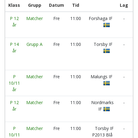
Klass
Grupp
Datum
Tid
Lag
P 12
Matcher
Fre
11:00
Forshaga IF
-
I
år
Ö
B
P 14
Grupp A
Fre
11:00
Torsby IF
-
I
år
N
P
Matcher
Fre
11:00
Malungs IF
-
T
10/11
I
år
P 12
Matcher
Fre
11:00
Nordmarks
-
I
år
IF
V
F
P
Matcher
Fre
11:00
Torsby IF
-
I
10/11
P2013 Blå
M