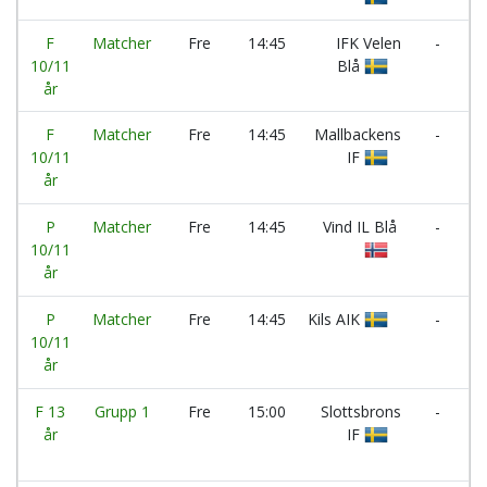
F
Matcher
Fre
14:45
IFK Velen
-
R
10/11
Blå
A
år
F
Matcher
Fre
14:45
Mallbackens
-
10/11
IF
N
år
I
P
Matcher
Fre
14:45
Vind IL Blå
-
I
10/11
M
år
P
P
Matcher
Fre
14:45
Kils AIK
-
I
10/11
K
år
Vi
F 13
Grupp 1
Fre
15:00
Slottsbrons
-
R
år
IF
A
IF