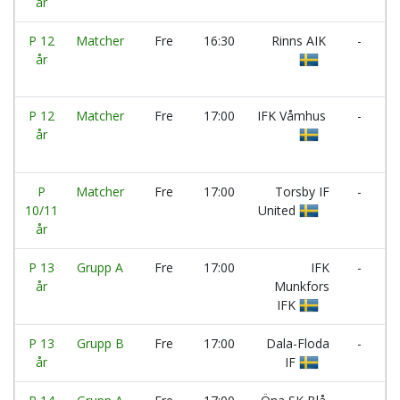
år
IF
P 12
Matcher
Fre
16:30
Rinns AIK
-
år
F
P 12
Matcher
Fre
17:00
IFK Våmhus
-
år
A
I
P
Matcher
Fre
17:00
Torsby IF
-
I
10/11
United
M
år
P
P 13
Grupp A
Fre
17:00
IFK
-
år
Munkfors
R
IFK
I
P 13
Grupp B
Fre
17:00
Dala-Floda
-
T
år
IF
IF