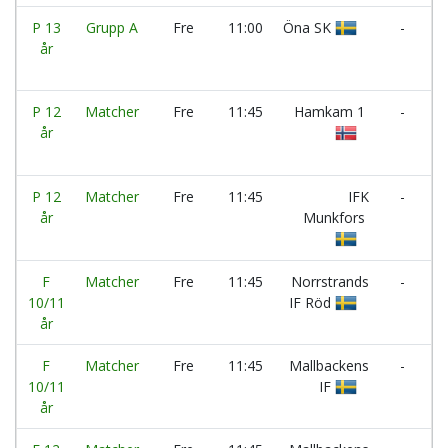
P 13
Grupp A
Fre
11:00
Öna SK
-
år
M
P 12
Matcher
Fre
11:45
Hamkam 1
-
år
V
S
P 12
Matcher
Fre
11:45
IFK
-
I
år
Munkfors
Ö
Vi
F
Matcher
Fre
11:45
Norrstrands
-
R
10/11
IF Röd
A
år
F
Matcher
Fre
11:45
Mallbackens
-
I
10/11
IF
V
år
B