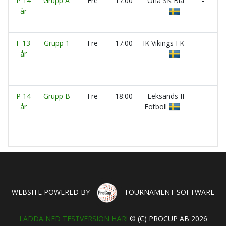
P 14
Grupp A
Fre
17:00
Öna SK Blå
-
år
S
B
F 13
Grupp 1
Fre
17:00
IK Vikings FK
-
R
år
A
IF
P 14
Grupp B
Fre
18:00
Leksands IF
-
år
Fotboll
S
Vi
WEBSITE POWERED BY
TOURNAMENT SOFTWARE
LADDA NED TESTVERSION HÄR!
© (C) PROCUP AB 2026