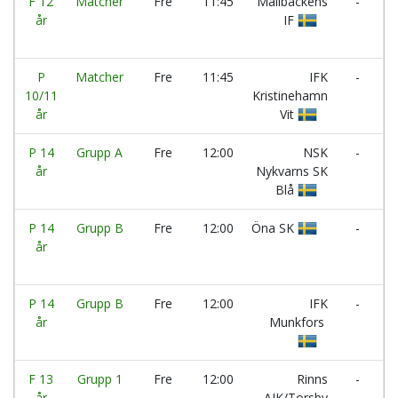
F 12
Matcher
Fre
11:45
Mallbackens
-
R
år
IF
A
IF
P
Matcher
Fre
11:45
IFK
-
V
10/11
Kristinehamn
B
år
Vit
P 14
Grupp A
Fre
12:00
NSK
-
Ö
år
Nykvarns SK
B
Blå
P 14
Grupp B
Fre
12:00
Öna SK
-
N
år
N
Vi
P 14
Grupp B
Fre
12:00
IFK
-
år
Munkfors
L
F
F 13
Grupp 1
Fre
12:00
Rinns
-
I
år
AIK/Torsby
V