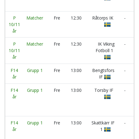
B
P
Matcher
Fre
12:30
Råtorps IK
-
V
10/11
O
år
P
Matcher
Fre
12:30
IK Viking
-
F
10/11
Fotboll 1
K
år
F
F14
Grupp 1
Fre
13:00
Bengtsfors
-
V
år
IF
IL
F14
Grupp 1
Fre
13:00
Torsby IF
-
år
N
F14
Grupp 1
Fre
13:00
Skattkärr IF
-
K
år
1
1