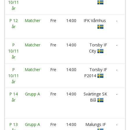
10/11
IF
år
U
P 12
Matcher
Fre
14:00
IFK Våmhus
-
I
år
V
F
P
Matcher
Fre
14:00
Torsby IF
-
I
10/11
City
M
år
P
P
Matcher
Fre
14:00
Torsby IF
-
T
10/11
P2014
IF
år
P
P 14
Grupp A
Fre
14:00
Svärtinge SK
-
T
år
Blå
IF
P 13
Grupp A
Fre
14:00
Malungs IF
-
I