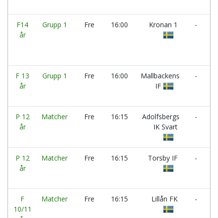
1
F14
Grupp 1
Fre
16:00
Kronan 1
-
T
år
IF
F 13
Grupp 1
Fre
16:00
Mallbackens
-
D
år
IF
F
P 12
Matcher
Fre
16:15
Adolfsbergs
-
I
år
IK Svart
B
P 12
Matcher
Fre
16:15
Torsby IF
-
Ö
år
Ö
F
Matcher
Fre
16:15
Lillån FK
-
10/11
N