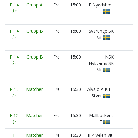
P 14
Grupp A
Fre
15:00
IF Nyedshov
-
N
år
N
B
P 14
Grupp B
Fre
15:00
Svärtinge SK
-
Ö
år
Vit
P 14
Grupp B
Fre
15:00
NSK
-
I
år
Nykvarns SK
M
Vit
P 12
Matcher
Fre
15:30
Älvsjö AIK FF
-
år
Silver
N
IF
F 12
Matcher
Fre
15:30
Mallbackens
-
år
IF
F
F
Matcher
Fre
15:30
IFK Velen Vit
-
Ö