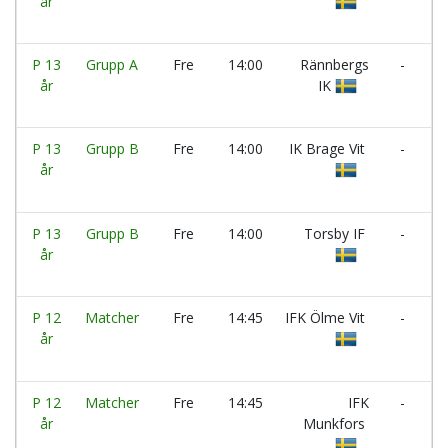
år
B
G
P 13
Grupp A
Fre
14:00
Rännbergs
-
Ö
år
IK
P 13
Grupp B
Fre
14:00
IK Brage Vit
-
år
S
IF
P 13
Grupp B
Fre
14:00
Torsby IF
-
I
år
V
F
P 12
Matcher
Fre
14:45
IFK Ölme Vit
-
år
V
S
P 12
Matcher
Fre
14:45
IFK
-
år
Munkfors
H