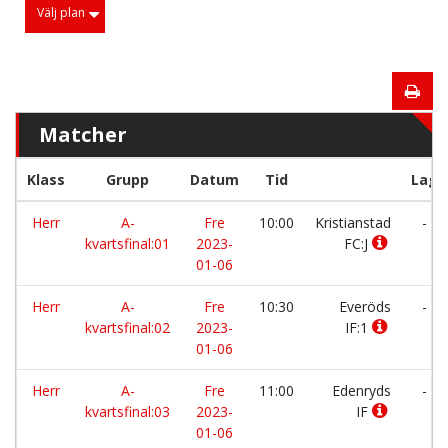
Välj plan
Matcher
Klass
Grupp
Datum
Tid
Lag
Herr
A-
Fre
10:00
Kristianstad
-
kvartsfinal:01
2023-
FC:J
01-06
Herr
A-
Fre
10:30
Everöds
-
kvartsfinal:02
2023-
IF:1
01-06
Herr
A-
Fre
11:00
Edenryds
-
kvartsfinal:03
2023-
IF
01-06