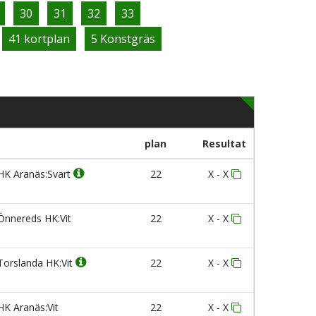
30
31
32
33
41 kortplan
5 Konstgräs
plan
Resultat
K Aranäs:Svart
22
X - X
nnereds HK:Vit
22
X - X
orslanda HK:Vit
22
X - X
K Aranäs:Vit
22
X - X