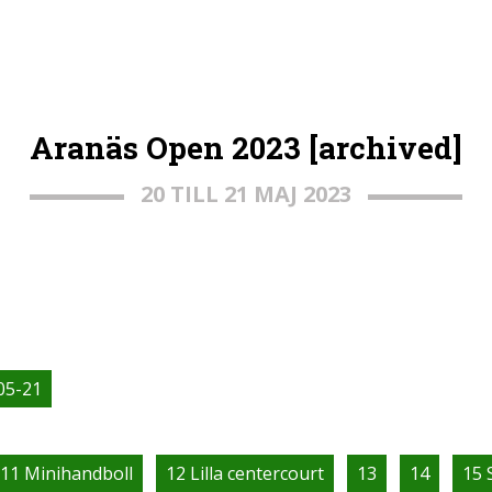
Aranäs Open 2023 [archived]
20 TILL 21 MAJ 2023
05-21
11 Minihandboll
12 Lilla centercourt
13
14
15 