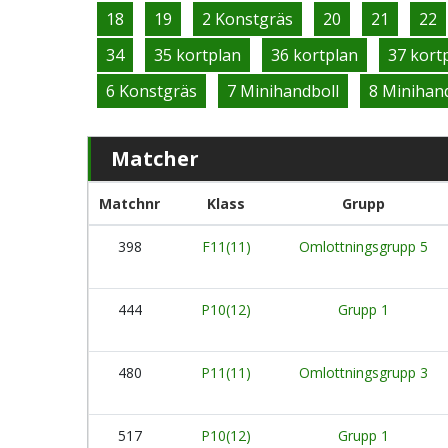
18
19
2 Konstgräs
20
21
22
34
35 kortplan
36 kortplan
37 kort
6 Konstgräs
7 Minihandboll
8 Minihan
Matcher
Matchnr
Klass
Grupp
398
F11(11)
Omlottningsgrupp 5
444
P10(12)
Grupp 1
480
P11(11)
Omlottningsgrupp 3
517
P10(12)
Grupp 1