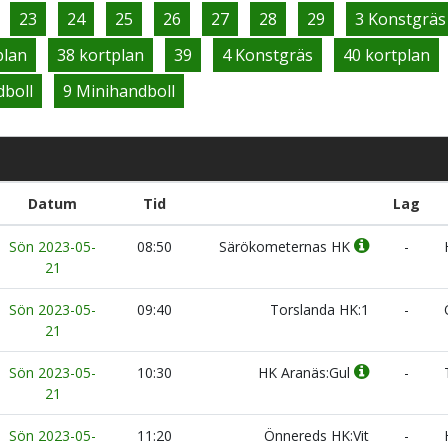
23
24
25
26
27
28
29
3 Konstgräs
plan
38 kortplan
39
4 Konstgräs
40 kortplan
dboll
9 Minihandboll
Datum
Tid
Lag
Sön 2023-05-
08:50
Särökometernas HK
-
H
21
Sön 2023-05-
09:40
Torslanda HK:1
-
Ö
21
Sön 2023-05-
10:30
HK Aranäs:Gul
-
T
21
Sön 2023-05-
11:20
Önnereds HK:Vit
-
H