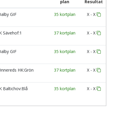
plan
Resultat
alby GIF
35 kortplan
X - X
K Sävehof:1
37 kortplan
X - X
alby GIF
35 kortplan
X - X
nnereds HK:Grön
37 kortplan
X - X
K Baltichov:Blå
35 kortplan
X - X