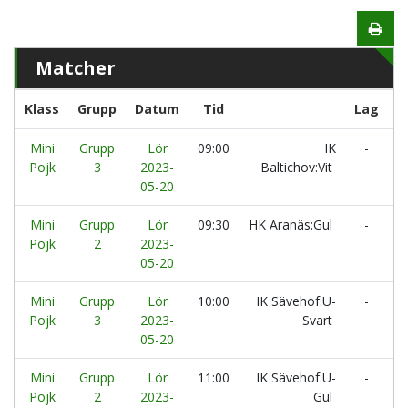
Matcher
Klass
Grupp
Datum
Tid
Lag
Mini
Grupp
Lör
09:00
IK
-
H
Pojk
3
2023-
Baltichov:Vit
05-20
Mini
Grupp
Lör
09:30
HK Aranäs:Gul
-
I
Pojk
2
2023-
05-20
Mini
Grupp
Lör
10:00
IK Sävehof:U-
-
I
Pojk
3
2023-
Svart
05-20
Mini
Grupp
Lör
11:00
IK Sävehof:U-
-
Ö
Pojk
2
2023-
Gul
H