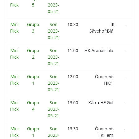
Flick
5
2023-
05-21
Mini
Grupp
Sön
10:30
IK
-
H
Flick
3
2023-
Sävehof:Blå
A
05-21
Mini
Grupp
Sön
11:00
HK Aranäs:Lila
-
H
Flick
2
2023-
05-21
Mini
Grupp
Sön
12:00
Önnereds
-
S
Flick
1
2023-
HK:1
H
05-21
Mini
Grupp
Sön
13:00
Kärra HF:Gul
-
H
Flick
4
2023-
H
05-21
Mini
Grupp
Sön
13:30
Önnereds
-
Ö
Flick
1
2023-
HK:Fem