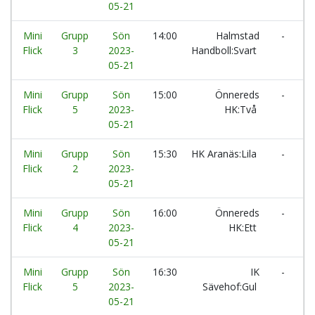
05-21
Mini
Grupp
Sön
14:00
Halmstad
-
H
Flick
3
2023-
Handboll:Svart
A
05-21
Mini
Grupp
Sön
15:00
Önnereds
-
Ö
Flick
5
2023-
HK:Två
05-21
Mini
Grupp
Sön
15:30
HK Aranäs:Lila
-
Ö
Flick
2
2023-
05-21
Mini
Grupp
Sön
16:00
Önnereds
-
K
Flick
4
2023-
HK:Ett
05-21
Mini
Grupp
Sön
16:30
IK
-
H
Flick
5
2023-
Sävehof:Gul
05-21