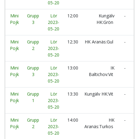
05-20
Mini
Grupp
Lör
12:00
Kungälv
-
H
Pojk
3
2023-
HK:Grön
05-20
Mini
Grupp
Lör
12:30
HK Aranäs:Gul
-
H
Pojk
2
2023-
A
05-20
Mini
Grupp
Lör
13:00
IK
-
H
Pojk
3
2023-
Baltichov:Vit
A
05-20
Mini
Grupp
Lör
13:30
Kungälv HK:Vit
-
H
Pojk
1
2023-
05-20
Mini
Grupp
Lör
14:00
HK
-
H
Pojk
2
2023-
Aranäs:Turkos
05-20