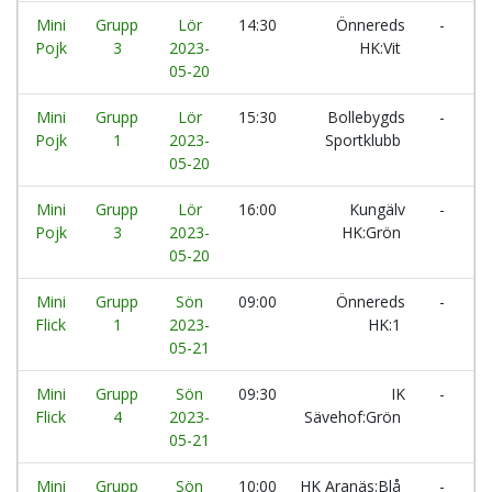
Mini
Grupp
Lör
14:30
Önnereds
-
I
Pojk
3
2023-
HK:Vit
05-20
Mini
Grupp
Lör
15:30
Bollebygds
-
H
Pojk
1
2023-
Sportklubb
05-20
Mini
Grupp
Lör
16:00
Kungälv
-
I
Pojk
3
2023-
HK:Grön
S
05-20
Mini
Grupp
Sön
09:00
Önnereds
-
K
Flick
1
2023-
HK:1
05-21
Mini
Grupp
Sön
09:30
IK
-
Ö
Flick
4
2023-
Sävehof:Grön
H
05-21
Mini
Grupp
Sön
10:00
HK Aranäs:Blå
-
Ö