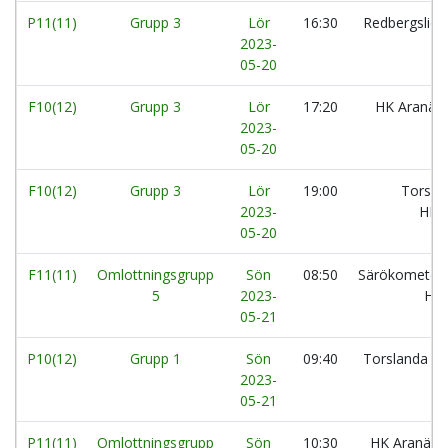
P11(11)
Grupp 3
Lör
16:30
Redbergslids
2023-
05-20
F10(12)
Grupp 3
Lör
17:20
HK Aranäs:
2023-
05-20
F10(12)
Grupp 3
Lör
19:00
Torsla
2023-
HK:
05-20
F11(11)
Omlottningsgrupp
Sön
08:50
Särökometer
5
2023-
HK
05-21
P10(12)
Grupp 1
Sön
09:40
Torslanda H
2023-
05-21
P11(11)
Omlottningsgrupp
Sön
10:30
HK Aranäs: