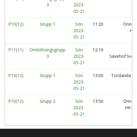
3
2023-
05-21
P10(12)
Grupp 1
Sön
11:20
Önner
2023-
HK:
05-21
P11(11)
Omlottningsgrupp
Sön
12:10
3
2023-
Sävehof:Svar
05-21
P10(12)
Grupp 1
Sön
13:00
Torslanda H
2023-
05-21
P10(12)
Grupp 2
Sön
13:50
Önner
2023-
HK:G
05-21