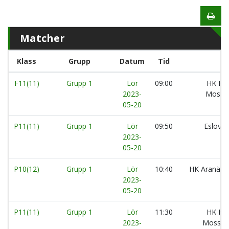
Matcher
Klass
Grupp
Datum
Tid
F11(11)
Grupp 1
Lör
09:00
HK Her
2023-
Moss:
05-20
P11(11)
Grupp 1
Lör
09:50
Eslövs
2023-
05-20
P10(12)
Grupp 1
Lör
10:40
HK Aranäs:
2023-
05-20
P11(11)
Grupp 1
Lör
11:30
HK Her
2023-
Moss:S