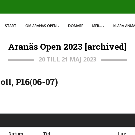
START
OM ARANÄS OPEN
DOMARE
MER...
KLARA ANM
Aranäs Open 2023 [archived]
20 TILL 21 MAJ 2023
ll, P16(06-07)
Datum
Tid
Lag