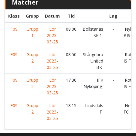
Matcher
Klass
Grupp
Datum
Tid
Lag
F09
Grupp
Lör
08:00
Bollstanäs
-
Nyköp
1
2023-
SK:1
BIS
03-25
F09
Grupp
Lör
08:50
Stångebro
-
Roteb
2
2023-
United
IS FF
03-25
BK
F09
Grupp
Lör
17:30
IFK
-
Roteb
2
2023-
Nyköping
IS FF
03-25
F09
Grupp
Lör
18:15
Lindsdals
-
New M
2
2023-
IF
FC
03-25