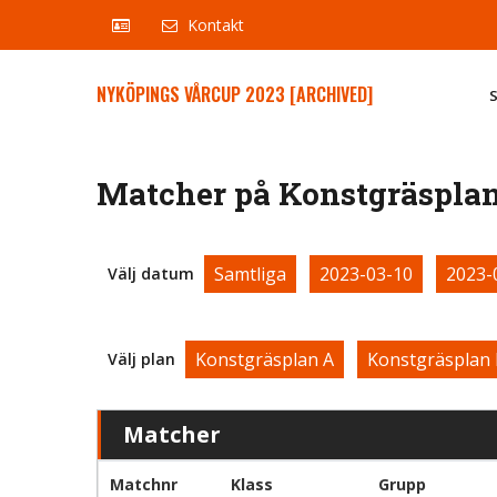
Kontakt
NYKÖPINGS VÅRCUP 2023 [ARCHIVED]
Matcher på Konstgräsplan
Samtliga
2023-03-10
2023-
Välj datum
Konstgräsplan A
Konstgräsplan
Välj plan
Matcher
Matchnr
Klass
Grupp