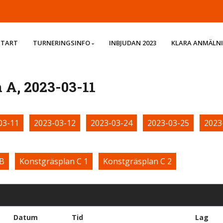
START
TURNERINGSINFO
INBJUDAN 2023
KLARA ANMÄLN
 A, 2023-03-11
03-11
2023-03-12
2023-03-24
2023-03-25
2023
 B
Konstgräsplan C 1
Konstgräsplan C 2
Datum
Tid
Lag