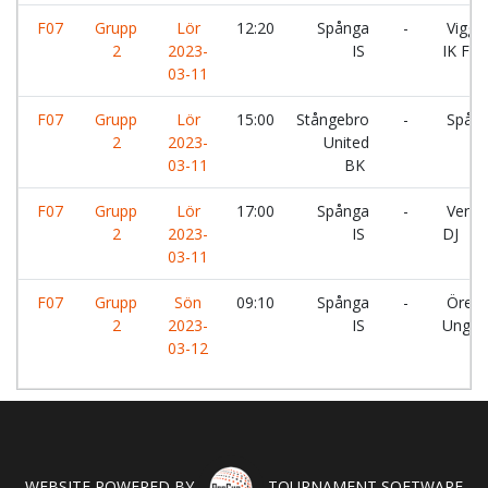
F07
Grupp
Lör
12:20
Spånga
-
Viggb
2
2023-
IS
IK FF
03-11
F07
Grupp
Lör
15:00
Stångebro
-
Spång
2
2023-
United
03-11
BK
F07
Grupp
Lör
17:00
Spånga
-
Vende
2
2023-
IS
DJ
03-11
F07
Grupp
Sön
09:10
Spånga
-
Örebr
2
2023-
IS
Ungdo
03-12
WEBSITE POWERED BY
TOURNAMENT SOFTWARE