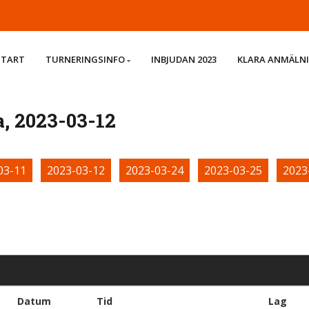
START
TURNERINGSINFO
INBJUDAN 2023
KLARA ANMÄLN
, 2023-03-12
03-11
2023-03-12
2023-03-24
2023-03-25
2023
Datum
Tid
Lag