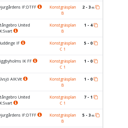
jurgårdens IF:DTFF
Konstgräsplan
2 - 3
es
B
tångebro United
Konstgräsplan
1 - 4
K:Svart
B
uddinge IF
Konstgräsplan
5 - 0
C 1
iggbyholms IK FF
Konstgräsplan
1 - 0
C 1
lvsjö AIK:Vit
Konstgräsplan
1 - 0
B
tångebro United
Konstgräsplan
7 - 1
K:Svart
C 1
jurgårdens IF:DTFF
Konstgräsplan
5 - 3
es
B