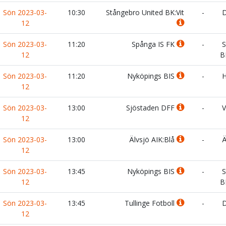
Sön 2023-03-
10:30
Stångebro United BK:Vit
-
D
12
Sön 2023-03-
11:20
Spånga IS FK
-
S
12
B
Sön 2023-03-
11:20
Nyköpings BIS
-
H
12
Sön 2023-03-
13:00
Sjöstaden DFF
-
V
12
Sön 2023-03-
13:00
Älvsjö AIK:Blå
-
Ä
12
Sön 2023-03-
13:45
Nyköpings BIS
-
S
12
B
Sön 2023-03-
13:45
Tullinge Fotboll
-
D
12