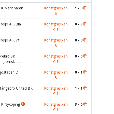
FK Mariehamn
Konstgräsplan
1 - 0
B
lvsjö AIK:Blå
Konstgräsplan
0 - 3
C 1
lvsjö AIK:Vit
Konstgräsplan
0 - 0
B
rebro SK
Konstgräsplan
0 - 0
ngdomsklubb
C 1
jöstaden DFF
Konstgräsplan
0 - 1
B
tångebro United BK
Konstgräsplan
1 - 1
C 1
FK Nyköping
Konstgräsplan
3 - 0
C 1