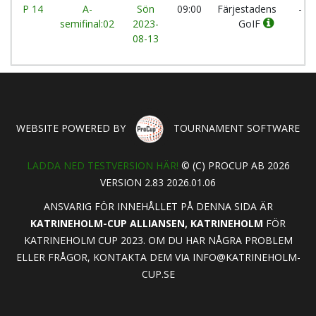
P 14
A-
Sön
09:00
Färjestadens
-
semifinal:02
2023-
GoIF
08-13
WEBSITE POWERED BY
TOURNAMENT SOFTWARE
LADDA NED TESTVERSION HÄR!
© (C) PROCUP AB 2026
VERSION 2.83 2026.01.06
ANSVARIG FÖR INNEHÅLLET PÅ DENNA SIDA ÄR
KATRINEHOLM-CUP ALLIANSEN, KATRINEHOLM
FÖR
KATRINEHOLM CUP 2023. OM DU HAR NÅGRA PROBLEM
ELLER FRÅGOR, KONTAKTA DEM VIA
INFO@KATRINEHOLM-
CUP.SE