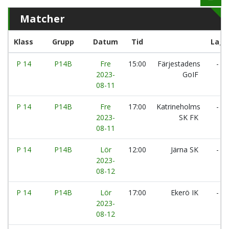
Matcher
Klass
Grupp
Datum
Tid
Lag
P 14
P14B
Fre
15:00
Färjestadens
-
2023-
GoIF
08-11
P 14
P14B
Fre
17:00
Katrineholms
-
2023-
SK FK
08-11
P 14
P14B
Lör
12:00
Järna SK
-
2023-
08-12
P 14
P14B
Lör
17:00
Ekerö IK
-
2023-
08-12