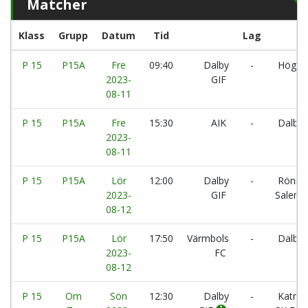
Matcher
Klass
Grupp
Datum
Tid
Lag
P 15
P15A
Fre
09:40
Dalby
-
Högsj
2023-
GIF
08-11
P 15
P15A
Fre
15:30
AIK
-
Dalby 
2023-
08-11
P 15
P15A
Lör
12:00
Dalby
-
Rönni
2023-
GIF
Salem 
08-12
P 15
P15A
Lör
17:50
Värmbols
-
Dalby 
2023-
FC
08-12
P 15
Om
Sön
12:30
Dalby
-
Katrin