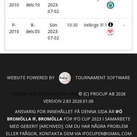
2010
dels:10
2023-
B
07-02
P-
8-
Sön
10:30
Vellinge IF:1
-
2010
dels:05
2023-
07-02
WEBSITE POWERED BY
TOURNAMENT SOFTWARE
LADDA NED TESTVERSION HÄR!
© (C) PROCUP AB 2026
VERSION 2.83 2026.01.06
ANSVARIG FÖR INNEHÅLLET PÅ DENNA SIDA ÄR
IFÖ
BROMÖLLA IF, BROMÖLLA
FÖR IFÖ CUP 2023 I SAMARBETE
MED GEBERIT [ARCHIVED]. OM DU HAR NÅGRA PROBLEM
ELLER FRÅGOR, KONTAKTA DEM VIA
IFOCUPER@GMAIL.COM