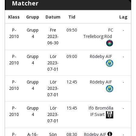
Matcher
Klass
Grupp
Datum
Tid
Lag
P-
Grupp
Fre
09:50
FC
-
2010
4
2023-
Trelleborg:Röd
06-30
A
P-
Grupp
Lör
09:00
Rödeby AIF
-
2010
4
2023-
I
07-01
P-
Grupp
Lör
12:45
Rödeby AIF
-
2010
4
2023-
07-01
I
P-
Grupp
Lör
15:45
Ifö Bromölla
-
2010
4
2023-
IF:Svart
07-01
A
P-
A-16-
Sön
08:30
Rödeby AIF
-