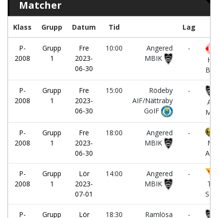
Matcher
Klass
Grupp
Datum
Tid
Lag
P-
Grupp
Fre
10:00
Angered
-
2008
1
2023-
MBIK
Ho
06-30
BK
P-
Grupp
Fre
15:00
Rödeby
-
2008
1
2023-
AIF/Nättraby
Ang
06-30
GoIF
MB
P-
Grupp
Fre
18:00
Angered
-
2008
1
2023-
MBIK
Mjä
06-30
AIF
P-
Grupp
Lör
14:00
Angered
-
2008
1
2023-
MBIK
Tab
07-01
SK
P-
Grupp
Lör
18:30
Ramlösa
-