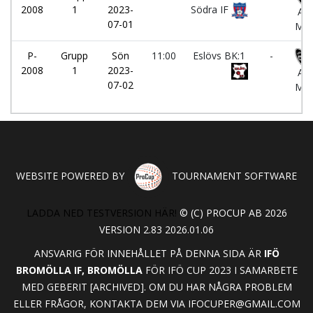
2008
1
2023-
Södra IF
Ang
07-01
MB
P-
Grupp
Sön
11:00
Eslövs BK:1
-
2008
1
2023-
Ang
07-02
MB
WEBSITE POWERED BY
TOURNAMENT SOFTWARE
LADDA NED TESTVERSION HÄR!
© (C) PROCUP AB 2026
VERSION 2.83 2026.01.06
ANSVARIG FÖR INNEHÅLLET PÅ DENNA SIDA ÄR
IFÖ
BROMÖLLA IF, BROMÖLLA
FÖR IFÖ CUP 2023 I SAMARBETE
MED GEBERIT [ARCHIVED]. OM DU HAR NÅGRA PROBLEM
ELLER FRÅGOR, KONTAKTA DEM VIA
IFOCUPER@GMAIL.COM